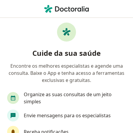
Men
Doctor Clin • Portão, Rio Grande do Sul RS
Filtros
Convênio:
Doctor Clin
Médicos Doctor Clin em Portão
Cuide da sua saúde
Encontre os melhores especialistas e agende uma
Qual especialização você está procurando?
consulta. Baixe o App e tenha acesso a ferramentas
Oftalmologista
Angiologista
Cirurgião ge
exclusivas e gratuitas.
Organize as suas consultas de um jeito
simples
Envie mensagens para os especialistas
Receba notificações