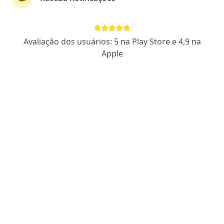
Dr. Ricardo Palombini Medeiros
·
Mais
Ortopedista - traumatologista
Avaliação dos usuários: 5 na Play Store e 4,9 na
1100 opiniões
Apple
CRM RS 39841 | RQE 32827
Pacientes fiéis
Rua Primeiro de Março, 113 sala 806, São Leopoldo
•
Mapa
Consultório Particular - São Leopoldo
Aceita Doctor Clin
Consulta ortopedia e traumatologia
Esse especialista não oferece agendamento online para esse endereço.
Solicite um atendimento