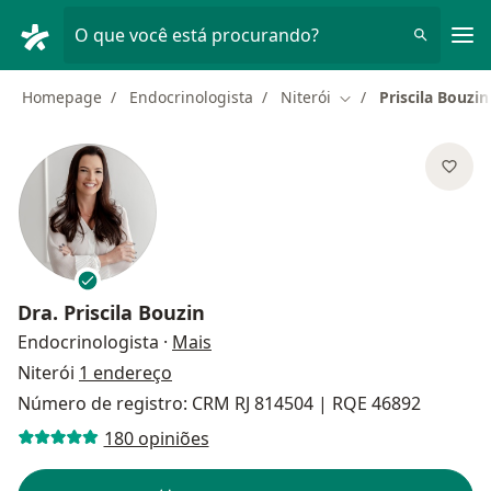
Men
O que você está procurando?
Homepage
Endocrinologista
Niterói
Priscila Bouzin
Mudar de cidade
Dra.
Priscila Bouzin
sobre as especializações
Endocrinologista
·
Mais
Niterói
1 endereço
Número de registro: CRM RJ 814504 | RQE 46892
180 opiniões