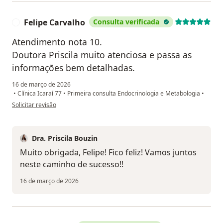
Felipe Carvalho
Consulta verificada
F
Atendimento nota 10.
Doutora Priscila muito atenciosa e passa as
informações bem detalhadas.
16 de março de 2026
•
Clínica Icaraí 77
•
Primeira consulta Endocrinologia e Metabologia
•
na opinião do utilizador Felipe Carvalho
Solicitar revisão
Dra. Priscila Bouzin
Muito obrigada, Felipe! Fico feliz! Vamos juntos
neste caminho de sucesso!!
16 de março de 2026