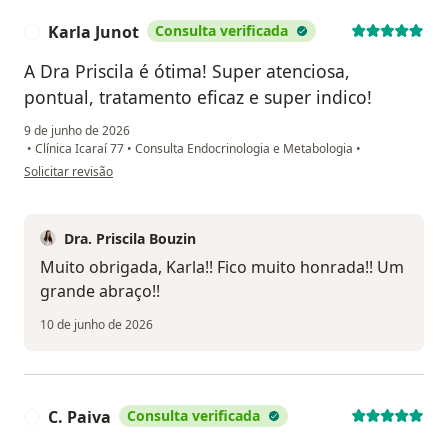
Karla Junot
Consulta verificada
K
A Dra Priscila é ótima! Super atenciosa,
pontual, tratamento eficaz e super indico!
9 de junho de 2026
•
Clínica Icaraí 77
•
Consulta Endocrinologia e Metabologia
•
na opinião do utilizador Karla Junot
Solicitar revisão
Dra. Priscila Bouzin
Muito obrigada, Karla!! Fico muito honrada!! Um
grande abraço!!
10 de junho de 2026
C. Paiva
Consulta verificada
C