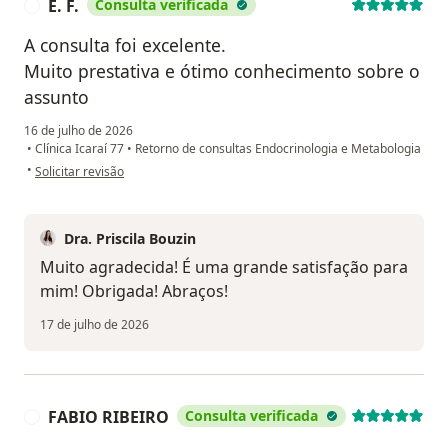
E. F.
Consulta verificada
E
A consulta foi excelente.
Muito prestativa e ótimo conhecimento sobre o
assunto
16 de julho de 2026
•
Clínica Icaraí 77
•
Retorno de consultas Endocrinologia e Metabologia
na opinião do utilizador E. F.
•
Solicitar revisão
Dra. Priscila Bouzin
Muito agradecida! É uma grande satisfação para
mim! Obrigada! Abraços!
17 de julho de 2026
FABIO RIBEIRO
Consulta verificada
F