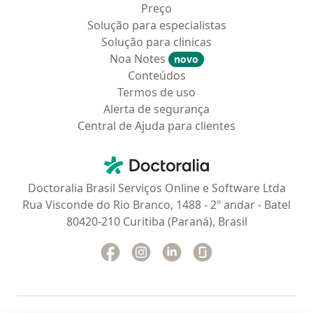
Preço
Solução para especialistas
Solução para clinicas
Noa Notes
novo
Conteúdos
Termos de uso
Alerta de segurança
Central de Ajuda para clientes
Contato
Doctoralia - Homepage
Doctoralia Brasil Serviços Online e Software Ltda
Rua Visconde do Rio Branco, 1488 - 2º andar - Batel
80420-210 Curitiba (Paraná), Brasil
Facebook
abre num novo separador
Instagram
abre num novo separador
Linkedin
abre num novo separad
Glassdoor
abre num novo se