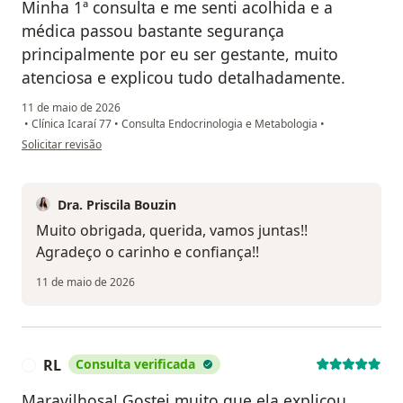
Minha 1ª consulta e me senti acolhida e a
médica passou bastante segurança
principalmente por eu ser gestante, muito
atenciosa e explicou tudo detalhadamente.
11 de maio de 2026
•
Clínica Icaraí 77
•
Consulta Endocrinologia e Metabologia
•
na opinião do utilizador C. Paiva
Solicitar revisão
Dra. Priscila Bouzin
Muito obrigada, querida, vamos juntas!!
Agradeço o carinho e confiança!!
11 de maio de 2026
RL
Consulta verificada
R
Maravilhosa! Gostei muito que ela explicou