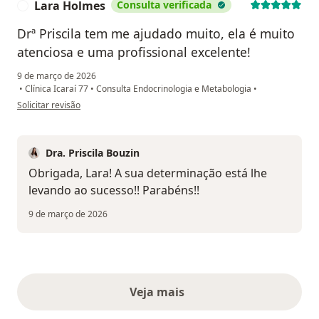
Lara Holmes
Consulta verificada
L
Drª Priscila tem me ajudado muito, ela é muito
atenciosa e uma profissional excelente!
9 de março de 2026
•
Clínica Icaraí 77
•
Consulta Endocrinologia e Metabologia
•
na opinião do utilizador Lara Holmes
Solicitar revisão
Dra. Priscila Bouzin
Obrigada, Lara! A sua determinação está lhe
levando ao sucesso!! Parabéns!!
9 de março de 2026
Veja mais
opiniões acima