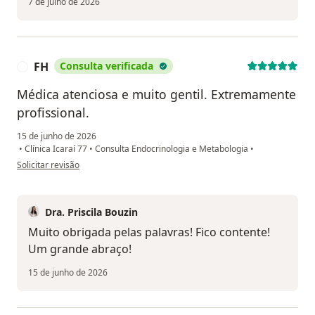
7 de julho de 2026
FH
Consulta verificada
F
Médica atenciosa e muito gentil. Extremamente
profissional.
15 de junho de 2026
•
Clínica Icaraí 77
•
Consulta Endocrinologia e Metabologia
•
na opinião do utilizador FH
Solicitar revisão
Dra. Priscila Bouzin
Muito obrigada pelas palavras! Fico contente!
Um grande abraço!
15 de junho de 2026