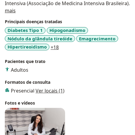
Intensiva (Associação de Medicina Intensiva Brasileira).
Sobre mim
mais
Principais doenças tratadas
Diabetes Tipo 1
Hipogonadismo
Nódulo da glândula tireóide
Emagrecimento
a11y_sr_more_diseases
Hipertireoidismo
+18
Pacientes que trato
Adultos
Formatos de consulta
Presencial
Ver locais (1)
Fotos e vídeos