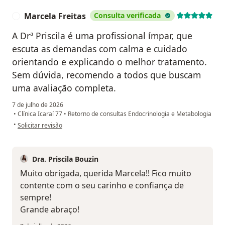
Marcela Freitas
Consulta verificada
M
A Drª Priscila é uma profissional ímpar, que
escuta as demandas com calma e cuidado
orientando e explicando o melhor tratamento.
Sem dúvida, recomendo a todos que buscam
uma avaliação completa.
7 de julho de 2026
•
Clínica Icaraí 77
•
Retorno de consultas Endocrinologia e Metabologia
na opinião do utilizador Marcela Freitas
•
Solicitar revisão
Dra. Priscila Bouzin
Muito obrigada, querida Marcela!! Fico muito
contente com o seu carinho e confiança de
sempre!
Grande abraço!