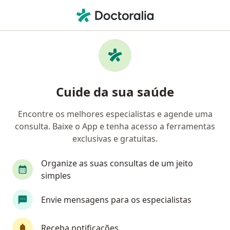
Men
Psicanalista • Nazaré, Belém do Pará, Pará PA
Filtros
• 1
Mapa
Psicanalistas em Nazaré, Belém do Pará
Cuide da sua saúde
Encontre os melhores especialistas e agende uma
consulta. Baixe o App e tenha acesso a ferramentas
exclusivas e gratuitas.
Organize as suas consultas de um jeito
simples
Amadeu Januário
Envie mensagens para os especialistas
Psicanalista
CNP 09/3430
Receba notificações