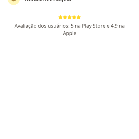
Generalissimo teodoro 1893 nazare, Belém do Pará
•
Mapa
On office
Primeira consulta psicanálise
Preço não disponível
Avaliação dos usuários: 5 na Play Store e 4,9 na
Esse especialista não oferece agendamento online para esse endereço.
Apple
Solicite um atendimento
Alan De Paula
·
Mais
Psicanalista, Psicólogo
1 opinião