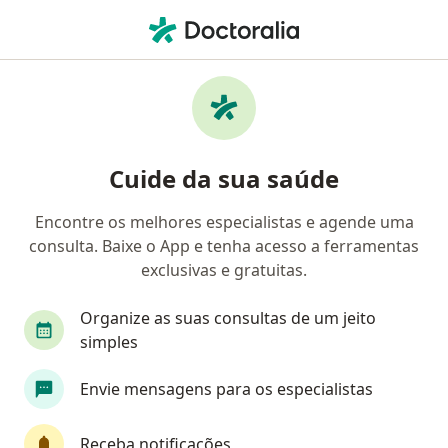
Men
Psicanalista • Massaguaçu, Caraguatatuba, São Paulo SP
Filtros
• 1
Mapa
Psicanalistas em Massaguaçu,
Cuide da sua saúde
Caraguatatuba
Encontre os melhores especialistas e agende uma
consulta. Baixe o App e tenha acesso a ferramentas
exclusivas e gratuitas.
Organize as suas consultas de um jeito
simples
Lilian Beatriz Zucca
Envie mensagens para os especialistas
·
Mais
Psicanalista, Psicóloga
47 opiniões
Receba notificações