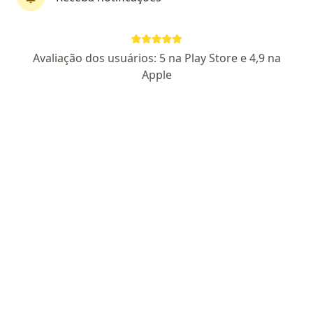
·
Mais
Psicanalista, Psicólogo
74 opiniões
CRP MG-04/51898
Avaliação dos usuários: 5 na Play Store e 4,9 na
Apple
Pacientes fiéis
Endereço 1
Endereço 2
Teleconsulta
Rua Palmeiras, 718 - Horto, sala 804, Ipatinga
•
Mapa
Keith Boy Jr Psicologia & Psicanálise
Primeira consulta psicanálise
R$ 90
Esse especialista não oferece agendamento online para esse endereço.
Solicite um atendimento