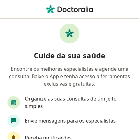
Men
Psicanalista • Ipatinga, Minas Gerais MG
Filtros
Convênio
Mapa
Psicanalistas em Ipatinga
Cuide da sua saúde
Encontre os melhores especialistas e agende uma
Qual é o seu convênio?
consulta. Baixe o App e tenha acesso a ferramentas
exclusivas e gratuitas.
Organize as suas consultas de um jeito
simples
Envie mensagens para os especialistas
Keith Boy
Receba notificações