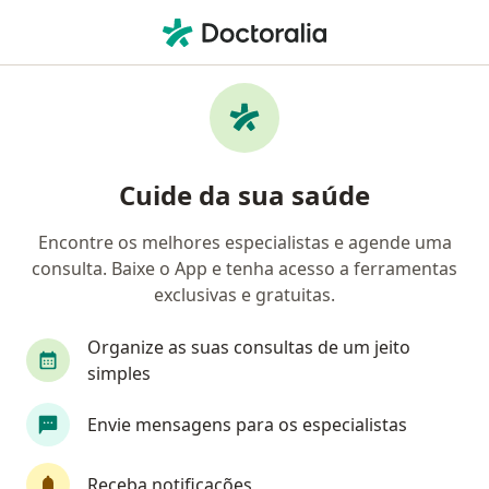
Men
Psicanalista • São Paulo, Brasil
Filtros
Convênio:
SOMPO
Psicanalistas SOMPO em São Paulo
Cuide da sua saúde
Encontre os melhores especialistas e agende uma
consulta. Baixe o App e tenha acesso a ferramentas
exclusivas e gratuitas.
Organize as suas consultas de um jeito
simples
First Class
Envie mensagens para os especialistas
Adriana Akiko Suzuki Honma
·
Mais
Psicanalista, Psicóloga
Receba notificações
6 opiniões