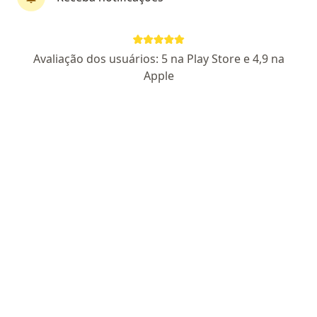
CRP 06/101510
Rua Vergueiro 1353, São Paulo
•
Mapa
Avaliação dos usuários: 5 na Play Store e 4,9 na
Consultório Paulista (a 1 min do metrô Paraíso)
Apple
Aceita SOMPO
Primeira consulta psicanálise
Esse especialista não oferece agendamento online para esse endereço.
Solicite um atendimento