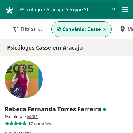
Men
Psicólogo • Aracaju, Sergipe SE
Filtros
Convênio:
Casse
M
Psicólogos Casse em Aracaju
Rebeca Fernanda Torres Ferreira
·
Mais
Psicóloga
17 opiniões