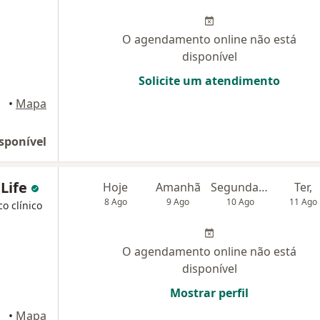
O agendamento online não está
disponível
Solicite um atendimento
•
Mapa
sponível
 Life
Hoje
Amanhã
Segunda-feira
Ter,
8 Ago
9 Ago
10 Ago
11 Ago
co clínico
O agendamento online não está
disponível
Mostrar perfil
•
Mapa