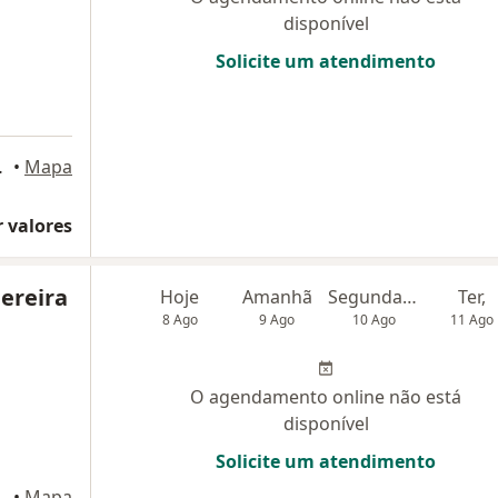
disponível
Solicite um atendimento
er, Belém do Pará
•
Mapa
 valores
Pereira
Hoje
Amanhã
Segunda-feira
Ter,
8 Ago
9 Ago
10 Ago
11 Ago
O agendamento online não está
disponível
Solicite um atendimento
r Lemos, 445 - Umarizal, Belém do Pará
•
Mapa