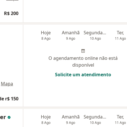
R$ 200
Hoje
Amanhã
Segunda-feira
Ter,
8 Ago
9 Ago
10 Ago
11 Ago
O agendamento online não está
disponível
Solicite um atendimento
Mapa
de r$ 150
her
Hoje
Amanhã
Segunda-feira
Ter,
8 Ago
9 Ago
10 Ago
11 Ago