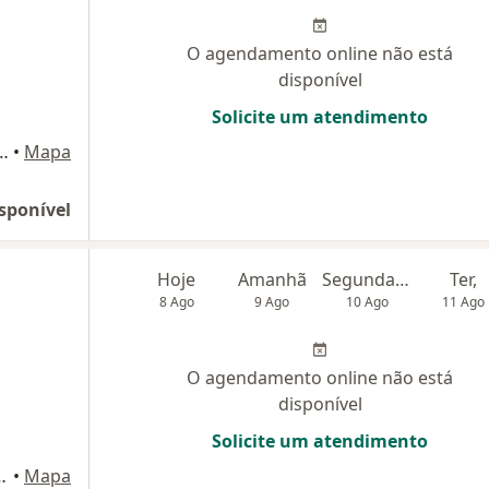
O agendamento online não está
disponível
Solicite um atendimento
65- sala 304- Ed. Síntese 21, Belém do Pará
•
Mapa
sponível
Hoje
Amanhã
Segunda-feira
Ter,
8 Ago
9 Ago
10 Ago
11 Ago
O agendamento online não está
disponível
Solicite um atendimento
entro comercial Wall Steet, Belém
•
Mapa