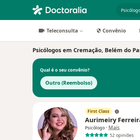
especiali
Teleconsulta
Convênio
Psicólogos em Cremação, Belém do Pa
Qual é o seu convênio?
Outro (Reembolso)
First Class
Aurimeiry Ferrei
·
Mais
Psicólogo
52 opiniões