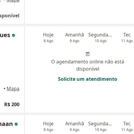
sponível
gues
Hoje
Amanhã
Segunda-feira
Ter,
8 Ago
9 Ago
10 Ago
11 Ago
O agendamento online não está
disponível
Solicite um atendimento
•
Mapa
R$ 200
anaan
Hoje
Amanhã
Segunda-feira
Ter,
8 Ago
9 Ago
10 Ago
11 Ago