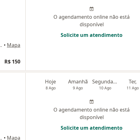
O agendamento online não está
disponível
Solicite um atendimento
rtado, 2391 - Sala 102, Belém do Pará
•
Mapa
R$ 150
Hoje
Amanhã
Segunda-feira
Ter,
8 Ago
9 Ago
10 Ago
11 Ago
O agendamento online não está
disponível
Solicite um atendimento
 Sintese 21, sala 101, Belém
•
Mapa