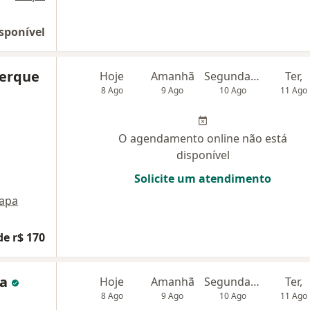
sponível
erque
Hoje
Amanhã
Segunda-feira
Ter,
8 Ago
9 Ago
10 Ago
11 Ago
O agendamento online não está
disponível
Solicite um atendimento
apa
de r$ 170
ma
Hoje
Amanhã
Segunda-feira
Ter,
8 Ago
9 Ago
10 Ago
11 Ago