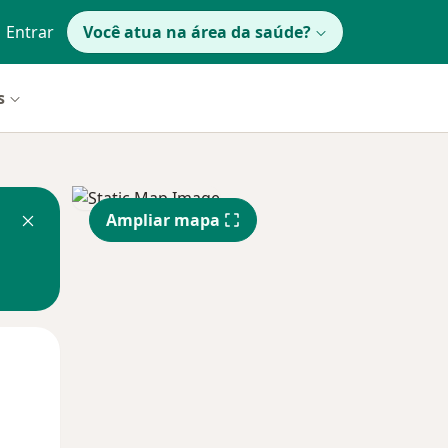
Entrar
Você atua na área da saúde?
s
Ampliar mapa
Qua
Qui,
Sex,
12 Ago
13 Ago
14 Ago