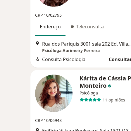
CRP 10/02795
Endereço
Teleconsulta
Rua dos Pariquis 3001 sala 202 Ed. Village Medical Cent
Psicóloga Aurimeiry Ferreira
Consulta Psicologia
Consultar
Kárita de Cássia 
Monteiro
Psicóloga
11 opiniões
CRP 10/06948
Edifício Village Boulevard. Sala 1301 (13º andar, Av. Senado