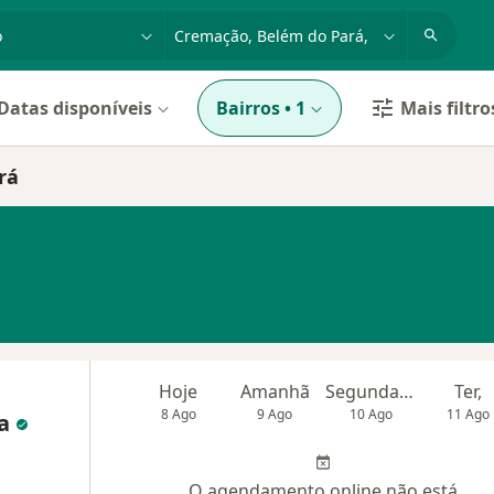
dade, doença ou nome
cidade ou região
Datas disponíveis
Bairros
•
1
Mais filtro
rá
Hoje
Amanhã
Segunda-feira
Ter,
8 Ago
9 Ago
10 Ago
11 Ago
ra
O agendamento online não está