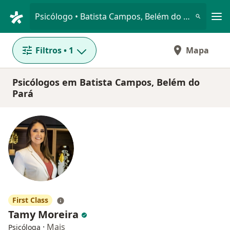
Men
Psicólogo • Batista Campos, Belém do Pará, Pará PA
Filtros
• 1
Mapa
Psicólogos em Batista Campos, Belém do
Pará
First Class
Tamy Moreira
·
Mais
Psicóloga