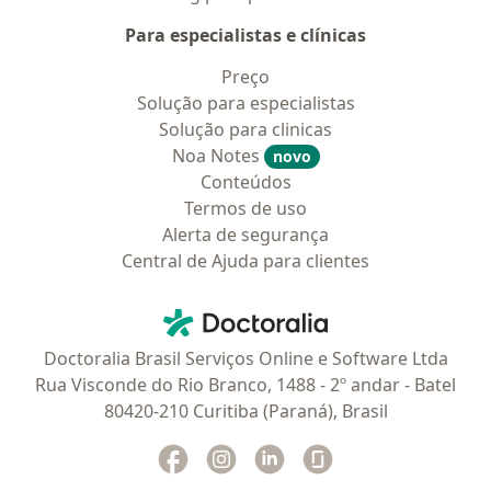
Para especialistas e clínicas
Preço
Solução para especialistas
Solução para clinicas
Noa Notes
novo
Conteúdos
Termos de uso
Alerta de segurança
Central de Ajuda para clientes
Contato
Doctoralia - Homepage
Doctoralia Brasil Serviços Online e Software Ltda
Rua Visconde do Rio Branco, 1488 - 2º andar - Batel
80420-210 Curitiba (Paraná), Brasil
Facebook
abre num novo separador
Instagram
abre num novo separador
Linkedin
abre num novo separad
Glassdoor
abre num novo se