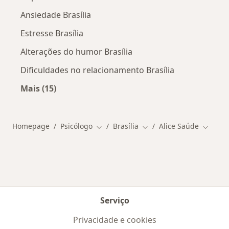
Ansiedade Brasília
Estresse Brasília
Alterações do humor Brasília
Dificuldades no relacionamento Brasília
Mais (15)
Mais na categoria: Doenças mais tratadas
Homepage
Psicólogo
Brasília
Alice Saúde
Mudar de cidade
Mudar de cidade
Mudar 
Serviço
Privacidade e cookies