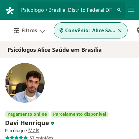
Men
Psicólogo • Brasília, Distrito Federal DF
Filtros
Convênio:
Alice Saúde
Psicólogos Alice Saúde em Brasília
Pagamento online
Parcelamento disponível
Davi Henrique
·
Mais
Psicólogo
57 opiniões