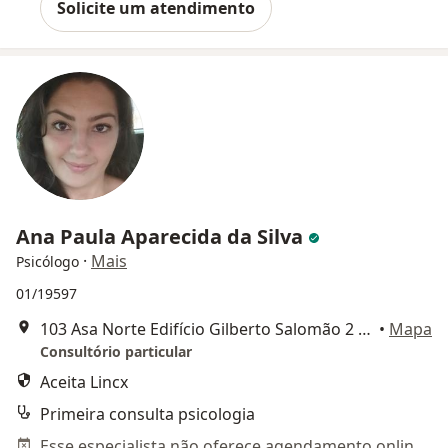
Solicite um atendimento
Ana Paula Aparecida da Silva
·
Mais
Psicólogo
01/19597
103 Asa Norte Edifício Gilberto Salomão 2 Bloco B, Brasília
•
Mapa
Consultório particular
Aceita Lincx
Primeira consulta psicologia
Esse especialista não oferece agendamento online para esse endereço.