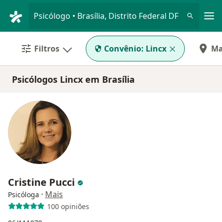
Men
Psicólogo • Brasília, Distrito Federal DF
Filtros
Convênio:
Lincx
M
Psicólogos Lincx em Brasília
Cristine Pucci
·
Mais
Psicóloga
100 opiniões