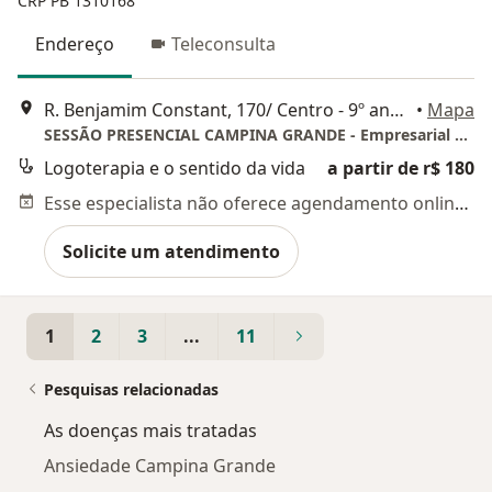
CRP PB 1310168
Endereço
Teleconsulta
R. Benjamim Constant, 170/ Centro - 9º andar-Sala 906, Campina Grande
•
Mapa
SESSÃO PRESENCIAL CAMPINA GRANDE - Empresarial Mundo Plaza - 9ºandar - sala 906
Logoterapia e o sentido da vida
a partir de r$ 180
Esse especialista não oferece agendamento online para esse endereço.
Solicite um atendimento
1
2
3
...
11
Pesquisas relacionadas
As doenças mais tratadas
Ansiedade Campina Grande