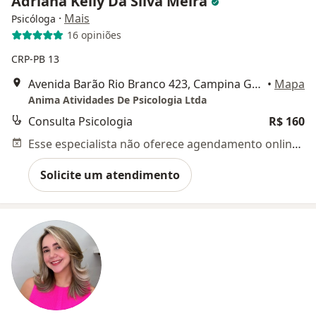
Adriana Kelly Da Silva Meira
·
Mais
Psicóloga
16 opiniões
CRP-PB 13
Avenida Barão Rio Branco 423, Campina Grande
•
Mapa
Anima Atividades De Psicologia Ltda
Consulta Psicologia
R$ 160
Esse especialista não oferece agendamento online para esse endereço.
Solicite um atendimento