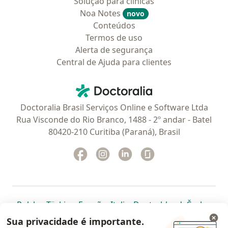
Solução para clinicas
Noa Notes
novo
Conteúdos
Termos de uso
Alerta de segurança
Central de Ajuda para clientes
Contato
Doctoralia - Homepage
Doctoralia Brasil Serviços Online e Software Ltda
Rua Visconde do Rio Branco, 1488 - 2º andar - Batel
80420-210 Curitiba (Paraná), Brasil
Facebook
abre num novo separador
Instagram
abre num novo separador
Linkedin
abre num novo separad
Glassdoor
abre num novo se
abre num novo separador
abre num novo separador
abre num novo separador
abre num novo separado
abre num n
abre
Polska
,
Türkiye
,
España
,
Italia
,
Deutschland
,
Česko
,
abre num novo separador
abre num novo separador
abre num novo separador
abre num novo separa
abre num no
abre n
Portugal
,
México
,
Chile
,
Brasil
,
Argentina
,
Perú
,
Sua privacidade é importante.