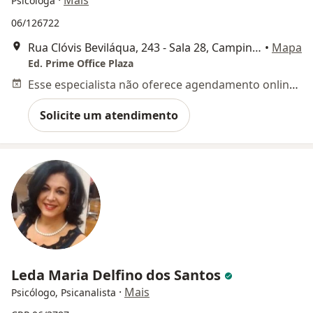
·
Mais
Psicóloga
06/126722
Rua Clóvis Beviláqua, 243 - Sala 28, Campinas
•
Mapa
Ed. Prime Office Plaza
Esse especialista não oferece agendamento online para esse endereço.
Solicite um atendimento
Leda Maria Delfino dos Santos
·
Mais
Psicólogo, Psicanalista