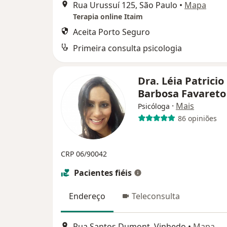
Rua Urussuí 125, São Paulo
•
Mapa
Terapia online Itaim
Aceita Porto Seguro
Primeira consulta psicologia
Dra. Léia Patricio
Barbosa Favaret
·
Mais
Psicóloga
86 opiniões
CRP 06/90042
Pacientes fiéis
Endereço
Teleconsulta
Rua Santos Dumont, Vinhedo
•
Mapa