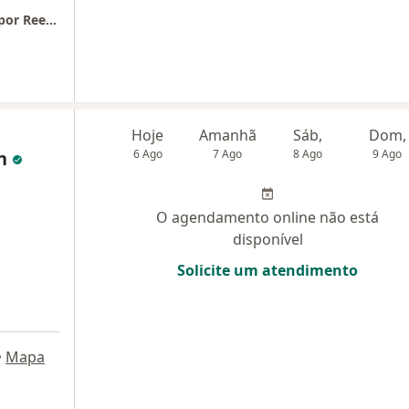
Consultório Psicológico Online - Convênios por Reembolso!
a
Hoje
Amanhã
Sáb,
Dom,
on
6 Ago
7 Ago
8 Ago
9 Ago
O agendamento online não está
disponível
Solicite um atendimento
•
Mapa