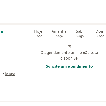
l
Hoje
Amanhã
Sáb,
Dom,
6 Ago
7 Ago
8 Ago
9 Ago
O agendamento online não está
disponível
Solicite um atendimento
N. 450, Campinas
•
Mapa