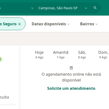
dade, doença ou nome
cidade ou região
o Seguro
Datas disponíveis
Bairros
Hoje
Amanhã
Sáb,
Dom,
6 Ago
7 Ago
8 Ago
9 Ago
l
O agendamento online não está
disponível
Solicite um atendimento
sulta