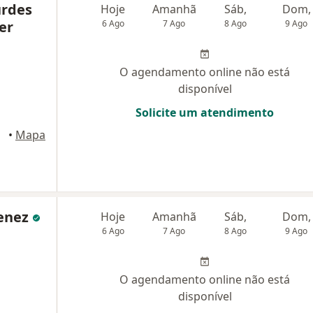
urdes
Hoje
Amanhã
Sáb,
Dom,
er
6 Ago
7 Ago
8 Ago
9 Ago
O agendamento online não está
disponível
Solicite um atendimento
•
Mapa
menez
Hoje
Amanhã
Sáb,
Dom,
6 Ago
7 Ago
8 Ago
9 Ago
O agendamento online não está
disponível