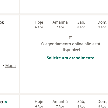
os
Hoje
Amanhã
Sáb,
Dom,
6 Ago
7 Ago
8 Ago
9 Ago
O agendamento online não está
disponível
Solicite um atendimento
•
Mapa
lo
Hoje
Amanhã
Sáb,
Dom,
6 Ago
7 Ago
8 Ago
9 Ago