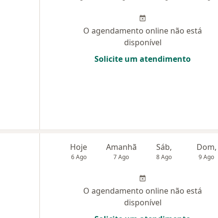
O agendamento online não está
disponível
Solicite um atendimento
Hoje
Amanhã
Sáb,
Dom,
6 Ago
7 Ago
8 Ago
9 Ago
O agendamento online não está
disponível