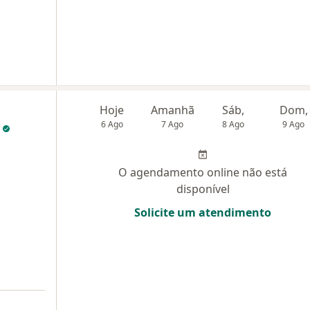
Hoje
Amanhã
Sáb,
Dom,
o
6 Ago
7 Ago
8 Ago
9 Ago
O agendamento online não está
disponível
Solicite um atendimento