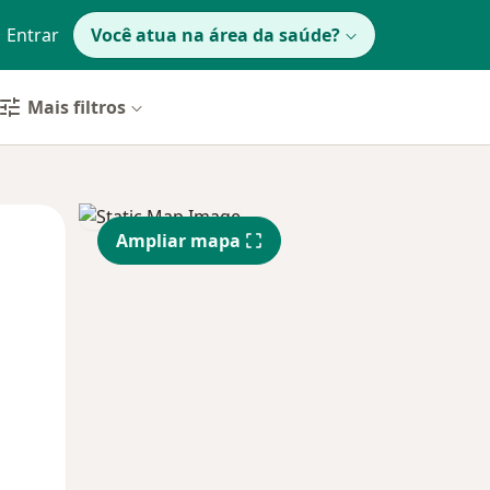
Entrar
Você atua na área da saúde?
Mais filtros
Segunda-feira
Ter,
Qua
Ampliar mapa
10 Ago
11 Ago
12 Ago