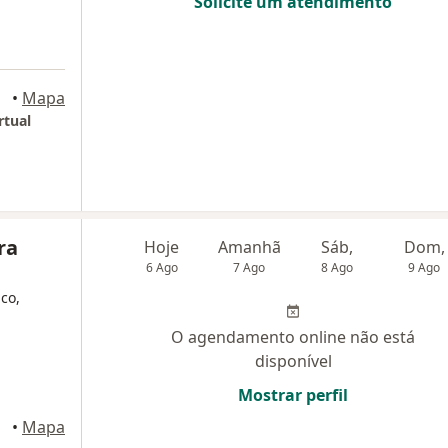
Solicite um atendimento
•
Mapa
rtual
ra
Hoje
Amanhã
Sáb,
Dom,
6 Ago
7 Ago
8 Ago
9 Ago
ico,
O agendamento online não está
disponível
Mostrar perfil
•
Mapa