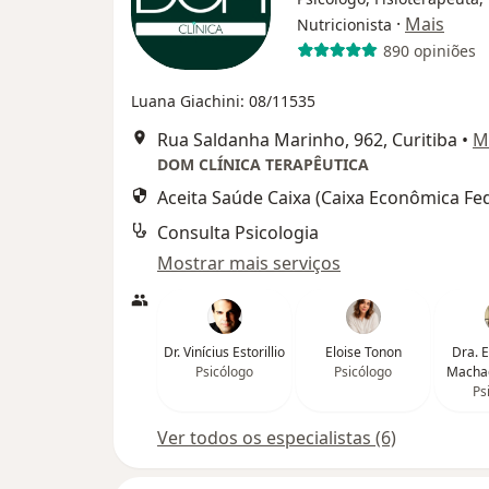
·
Mais
Nutricionista
890 opiniões
Luana Giachini: 08/11535
Rua Saldanha Marinho, 962, Curitiba
•
M
DOM CLÍNICA TERAPÊUTICA
Aceita Saúde Caixa (Caixa Econômica Fed
Consulta Psicologia
Mostrar mais serviços
Dr. Vinícius Estorillio
Eloise Tonon
Dra. E
Psicólogo
Psicólogo
Macha
Ps
Ver todos os especialistas (6)