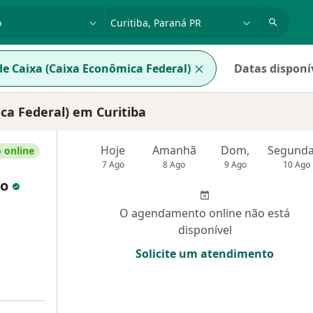
dade, doença ou nome
cidade ou região
e Caixa (Caixa Econômica Federal)
Datas disponí
ca Federal) em Curitiba
Hoje
Amanhã
Dom,
 online
7 Ago
8 Ago
9 Ago
10 Ago
no
O agendamento online não está
disponível
Solicite um atendimento