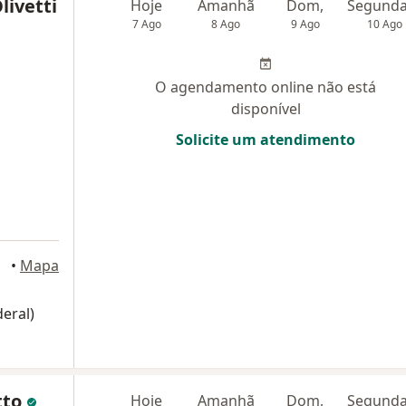
livetti
Hoje
Amanhã
Dom,
7 Ago
8 Ago
9 Ago
10 Ago
O agendamento online não está
disponível
Solicite um atendimento
•
Mapa
eral)
tto
Hoje
Amanhã
Dom,