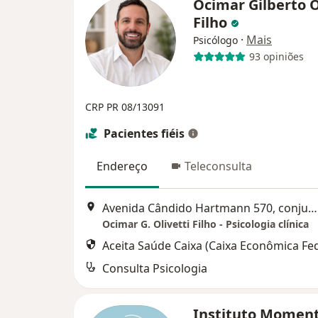
Ocimar Gilberto O
Filho
·
Mais
Psicólogo
93 opiniões
CRP PR 08/​13091
Pacientes fiéis
Endereço
Teleconsulta
Avenida Cândido Hartmann 570, conjunto 222, Curitiba
Ocimar G. Olivetti Filho - Psicologia clínica
Aceita Saúde Caixa (Caixa Econômica Fed
Consulta Psicologia
Instituto Momen