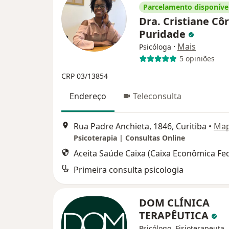
Parcelamento disponíve
Dra. Cristiane Cô
Puridade
·
Mais
Psicóloga
5 opiniões
CRP 03/13854
Endereço
Teleconsulta
Rua Padre Anchieta, 1846, Curitiba
•
Ma
Psicoterapia | Consultas Online
Aceita Saúde Caixa (Caixa Econômica Fed
Primeira consulta psicologia
DOM CLÍNICA
TERAPÊUTICA
Psicólogo, Fisioterapeuta,