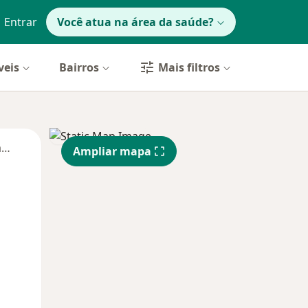
Entrar
Você atua na área da saúde?
veis
Bairros
Mais filtros
Segunda-feira
Ter,
Qua
Qui,
Ampliar mapa
11 Ago
12 Ago
13 Ago