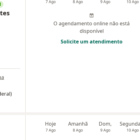
7 Ago
8 Ago
9 Ago
10 Ago
l
rtes
O agendamento online não está
disponível
Solicite um atendimento
pa
eral)
Hoje
Amanhã
Dom,
7 Ago
8 Ago
9 Ago
10 Ago