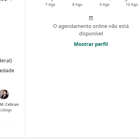
7 Ago
8 Ago
9 Ago
10 Ago
O agendamento online não está
disponível
Mostrar perfil
eral)
iedade
 M. Cebrian
icólogo