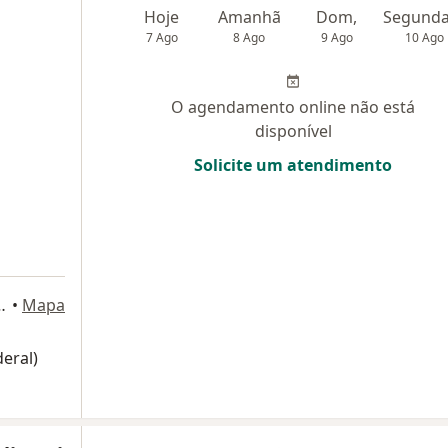
e
Hoje
Amanhã
Dom,
7 Ago
8 Ago
9 Ago
10 Ago
O agendamento online não está
disponível
Solicite um atendimento
tta 3574, Curitiba
•
Mapa
eral)