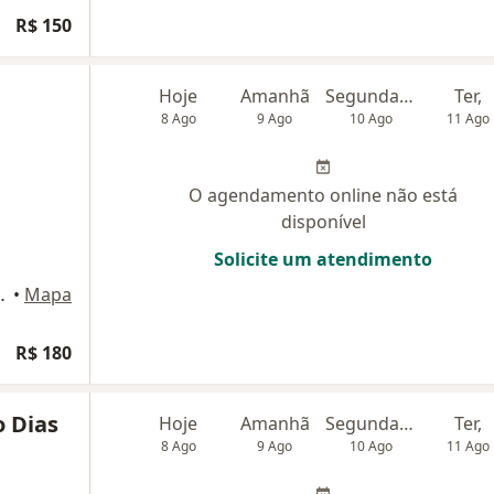
R$ 150
Hoje
Amanhã
Segunda-feira
Ter,
8 Ago
9 Ago
10 Ago
11 Ago
O agendamento online não está
disponível
Solicite um atendimento
nior 290, Extrema
•
Mapa
R$ 180
o Dias
Hoje
Amanhã
Segunda-feira
Ter,
8 Ago
9 Ago
10 Ago
11 Ago