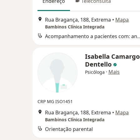
Endereço
Teleconsulta
Rua Bragança, 188, Extrema
•
Mapa
Bambinos Clínica Integrada
Acompanhamento a pacientes com: ansiedade,depressão, fob
Isabella Camargo
Dentello
·
Mais
Psicóloga
CRP MG ISO1451
Rua Bragança, 188, Extrema
•
Mapa
Bambinos Clínica Integrada
Orientação parental