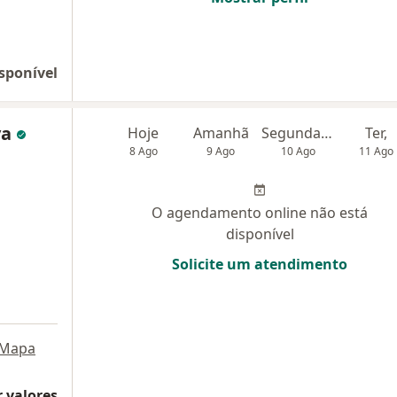
sponível
va
Hoje
Amanhã
Segunda-feira
Ter,
8 Ago
9 Ago
10 Ago
11 Ago
O agendamento online não está
disponível
Solicite um atendimento
Mapa
 valores