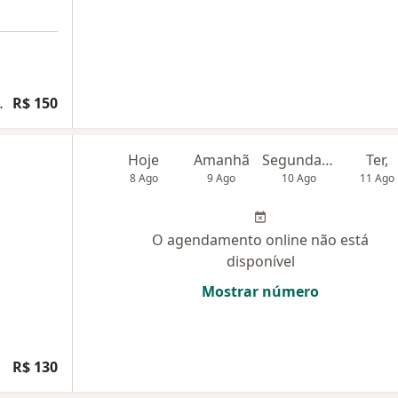
ias e traumas psicológicos
R$ 150
Hoje
Amanhã
Segunda-feira
Ter,
8 Ago
9 Ago
10 Ago
11 Ago
O agendamento online não está
disponível
Mostrar número
R$ 130