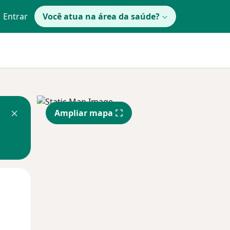
Entrar
Você atua na área da saúde?
Ampliar mapa
Qua
Qui,
Sex,
12 Ago
13 Ago
14 Ago