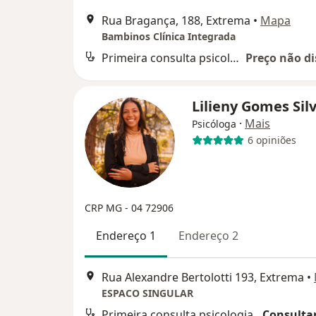
Rua Bragança, 188, Extrema
•
Mapa
Bambinos Clínica Integrada
Primeira consulta psicologia
Preço não di
Lilieny Gomes Sil
·
Mais
Psicóloga
6 opiniões
CRP MG - 04 72906
Endereço 1
Endereço 2
Rua Alexandre Bertolotti 193, Extrema
•
ESPACO SINGULAR
Primeira consulta psicologia
Consultar