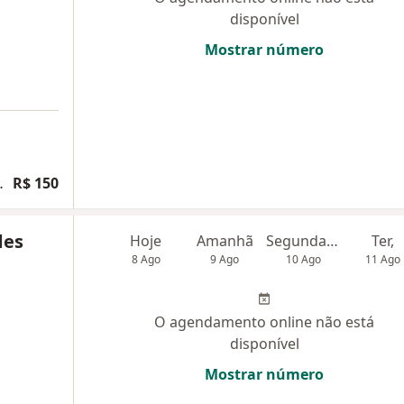
disponível
Mostrar número
ias e traumas psicológicos
R$ 150
des
Hoje
Amanhã
Segunda-feira
Ter,
8 Ago
9 Ago
10 Ago
11 Ago
O agendamento online não está
disponível
Mostrar número