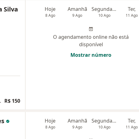
 Silva
Hoje
Amanhã
Segunda-feira
Ter,
8 Ago
9 Ago
10 Ago
11 Ago
O agendamento online não está
disponível
Mostrar número
ias e traumas psicológicos
R$ 150
es
Hoje
Amanhã
Segunda-feira
Ter,
8 Ago
9 Ago
10 Ago
11 Ago