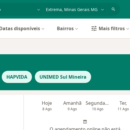
dade, doença ou nome
cidade ou região
Datas disponíveis
Bairros
Mais filtros
HAPVIDA
UNIMED Sul Mineira
Hoje
Amanhã
Segunda-feira
Ter,
8 Ago
9 Ago
10 Ago
11 Ago
O agendamento online não está