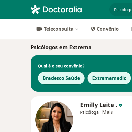
especiali
Teleconsulta
Convênio
Psicólogos em Extrema
Qual é o seu convênio?
Bradesco Saúde
Extremamedic
Emilly Leite .
·
Mais
Psicóloga