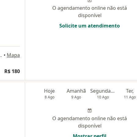
O agendamento online não está
disponível
Solicite um atendimento
 Júnior, 290, Extrema
•
Mapa
R$ 180
Hoje
Amanhã
Segunda-feira
Ter,
8 Ago
9 Ago
10 Ago
11 Ago
O agendamento online não está
disponível
Mostrar perfil