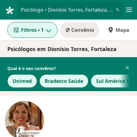
Men
Psicólogo • Dionísio Torres, Fortaleza, Ceará CE
Filtros
• 1
Convênio
Mapa
Psicólogos em Dionísio Torres, Fortaleza
Qual é o seu convênio?
Unimed
Bradesco Saúde
Sul América Saú