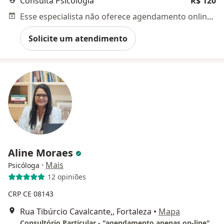
Consulta Psicologia
R$ 120
Esse especialista não oferece agendamento online para esse endereço.
Solicite um atendimento
Aline Moraes
·
Mais
Psicóloga
12 opiniões
CRP CE 08143
Rua Tibúrcio Cavalcante,, Fortaleza
•
Mapa
Consultório Particular - "agendamento apenas on-line"