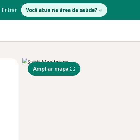
Entrar
Você atua na área da saúde?
Segunda-feira
Ter,
Qua
Ampliar mapa
10 Ago
11 Ago
12 Ago