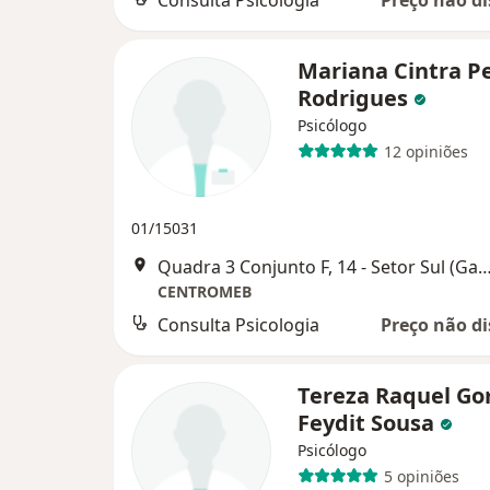
Consulta Psicologia
Preço não di
Mariana Cintra P
Rodrigues
Psicólogo
12 opiniões
01/15031
Quadra 3 Conjunto F, 14 - Setor Sul (Gama), 
CENTROMEB
Consulta Psicologia
Preço não di
Tereza Raquel G
Feydit Sousa
Psicólogo
5 opiniões