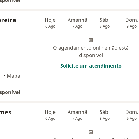
sponível
ereira
Hoje
Amanhã
Sáb,
Dom,
6 Ago
7 Ago
8 Ago
9 Ago
O agendamento online não está
disponível
Solicite um atendimento
Brasília
•
Mapa
sponível
omes
Hoje
Amanhã
Sáb,
Dom,
6 Ago
7 Ago
8 Ago
9 Ago