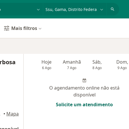
dade, doença ou nome
cidade ou região
Mais filtros
arbosa
Hoje
Amanhã
Sáb,
Dom,
6 Ago
7 Ago
8 Ago
9 Ago
O agendamento online não está
disponível
Solicite um atendimento
Brasília
•
Mapa