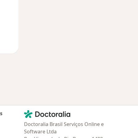
Contato
Doctoralia - Homepage
as
Doctoralia Brasil Serviços Online e
Software Ltda