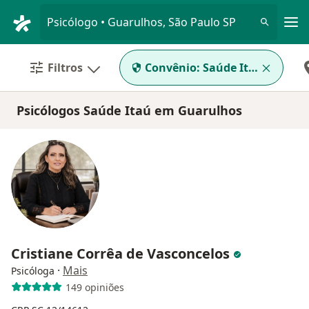
Men
Psicólogo • Guarulhos, São Paulo SP
Filtros
Convênio:
Saúde Itaú
Psicólogos Saúde Itaú em Guarulhos
Cristiane Corrêa de Vasconcelos
·
Mais
Psicóloga
149 opiniões