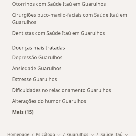
Otorrinos com Saúde Itaú em Guarulhos
Cirurgiões buco-maxilo-faciais com Saúde Itaú em
Guarulhos
Dentistas com Saúde Itaú em Guarulhos
Doenças mais tratadas
Depressão Guarulhos
Ansiedade Guarulhos
Estresse Guarulhos
Dificuldades no relacionamento Guarulhos
Alterações do humor Guarulhos
Mais (15)
Mais na categoria: Doenças mais tratadas
Homepage
Psicólogo
Guarulhos
Saúde Itaú
Mudar de cidade
Mudar de cidade
Muda