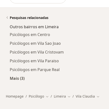
Pesquisas relacionadas
Outros bairros em Limeira
Psicólogos em Centro
Psicólogos em Vila Sao Joao
Psicólogos em Vila Cristovam
Psicólogos em Vila Paraiso
Psicólogos em Parque Real
Mais (3)
Mais na categoria: Outros bairros em Limeira
Homepage
Psicólogo
Limeira
Vila Claudia
Mudar de cidade
Mudar de cidade
Mudar 