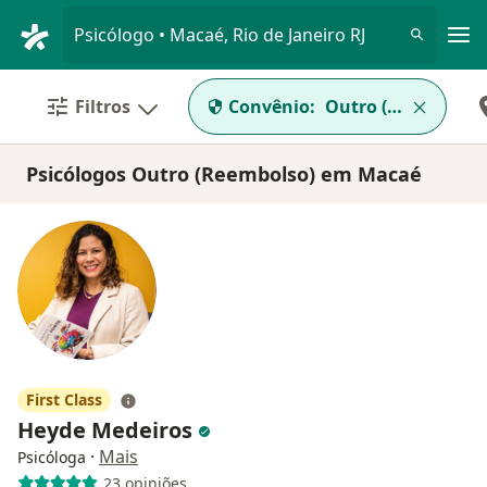
Men
Psicólogo • Macaé, Rio de Janeiro RJ
Filtros
Convênio:
Outro (Reembolso
Psicólogos Outro (Reembolso) em Macaé
First Class
Heyde Medeiros
·
Mais
Psicóloga
23 opiniões