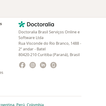
Contato
Doctoralia - Homepage
as
Doctoralia Brasil Serviços Online e
Software Ltda
Rua Visconde do Rio Branco, 1488 -
2º andar - Batel
80420-210 Curitiba (Paraná), Brasil
Facebook
abre num novo separador
Instagram
abre num novo separador
Linkedin
abre num novo separador
Glassdoor
abre num novo separador
es
dor
 separador
 novo separador
re num novo separador
abre num novo separador
abre num novo separador
abre num novo separador
rgentina
,
Perú
,
Colombia