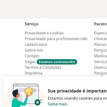
Serviço
Pacien
Privacidade e cookies
Especia
Privacidade para profissionais não
Clínica
cadastrados
Planos
Sobre nós
Pergun
Contato
Medic
Vagas
Serviç
Estamos contratando!
Termos e Condições
Doenc
Imprensa
Pergun
Lei da Igualdade Salarial
Aplica
Blog p
Sua privacidade é importan
Estamos usando cookies para me
Saiba mais
.
abre num novo s
abre num
a
Polska
,
Türkiye
,
España
,