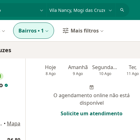
dade, doença ou nome
cidade ou região
s
Bairros
•
1
Mais filtros
uzes
Hoje
Amanhã
Segunda-feira
Ter,
8 Ago
9 Ago
10 Ago
11 Ago
l
do
O agendamento online não está
disponível
Solicite um atendimento
ripa 108, Mogi das Cruzes
•
Mapa