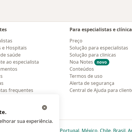
tes
Para especialistas e clínic
listas
Preço
s e Hospitais
Solução para especialistas
 de saúde
Solução para clinicas
te ao especialista
Noa Notes
novo
amentos
Conteúdos
os
Termos de uso
as
Alerta de segurança
tas frequentes
Central de Ajuda para client
ções móveis
ara pacientes
te.
lhorar sua experiência.
eparador
 novo separador
bre num novo separador
abre num novo separador
abre num novo separador
abre num novo separador
abre num novo separa
abre num novo
abre num
ab
Italia
,
Deutschland
,
Česko
,
Portugal
,
México
,
Chile
,
Brasil
,
A