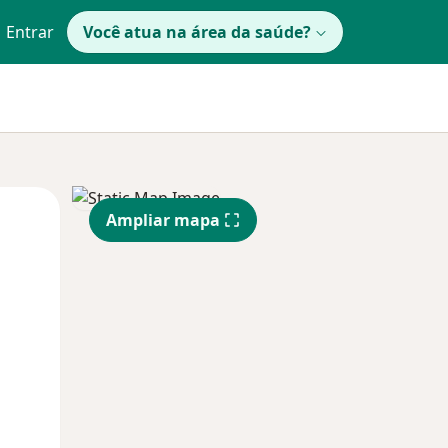
Entrar
Você atua na área da saúde?
Qua
Qui,
Sex,
Ampliar mapa
12 Ago
13 Ago
14 Ago