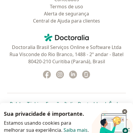
Termos de uso
Alerta de segurança
Central de Ajuda para clientes
Contato
Doctoralia - Homepage
Doctoralia Brasil Serviços Online e Software Ltda
Rua Visconde do Rio Branco, 1488 - 2º andar - Batel
80420-210 Curitiba (Paraná), Brasil
Facebook
abre num novo separador
Instagram
abre num novo separador
Linkedin
abre num novo separad
Glassdoor
abre num novo se
abre num novo separador
abre num novo separador
abre num novo separador
abre num novo separado
abre num n
abre
Polska
,
Türkiye
,
España
,
Italia
,
Deutschland
,
Česko
,
abre num novo separador
abre num novo separador
abre num novo separador
abre num novo separa
abre num no
abre n
Portugal
,
México
,
Chile
,
Brasil
,
Argentina
,
Perú
,
Sua privacidade é importante.
abre num novo separad
Colombia
Estamos usando cookies para
melhorar sua experiência.
www.doctoralia.com.br © 2026 - Agende agora sua
Saiba mais
.