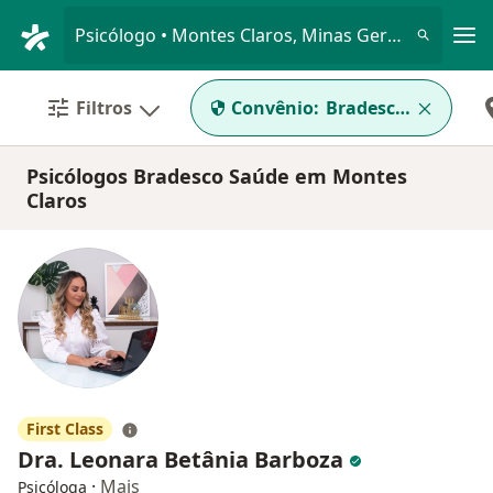
Men
Psicólogo • Montes Claros, Minas Gerais MG
Filtros
Convênio:
Bradesco Saúde
Psicólogos Bradesco Saúde em Montes
Claros
First Class
Dra. Leonara Betânia Barboza
·
Mais
Psicóloga