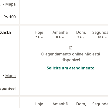
l 704 Centro, Niterói
•
Mapa
R$ 100
uzada
Hoje
Amanhã
Dom,
7 Ago
8 Ago
9 Ago
10 Ago
O agendamento online não está
disponível
Solicite um atendimento
14, Niterói
•
Mapa
sponível
Hoje
Amanhã
Dom,