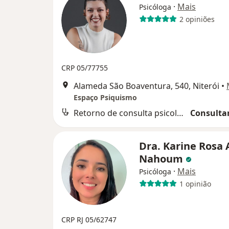
·
Mais
Psicóloga
2 opiniões
CRP 05/77755
Alameda São Boaventura, 540, Niterói
•
Espaço Psiquismo
Retorno de consulta psicologia
Consultar
Dra. Karine Rosa
Nahoum
·
Mais
Psicóloga
1 opinião
CRP RJ 05/62747