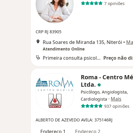
7 opiniões
CRP RJ 83905
Rua Soares de Miranda 135, Niterói
•
Ma
Atendimento Online
Primeira consulta psicologia
Preço não di
Roma - Centro Mé
Ltda.
Psicólogo, Angiologista,
·
Mais
Cardiologista
937 opiniões
ALBERTO DE AZEVEDO AVILA: 375146RJ
Endereço 1
Endereço 2