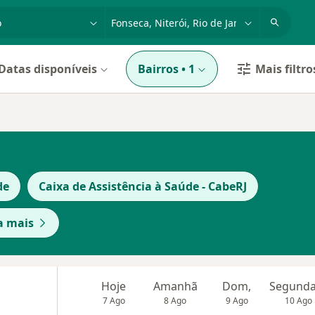
dade, doença ou nome
cidade ou região
Datas disponíveis
Bairros
•
1
Mais filtro
de
Caixa de Assistência à Saúde - CabeRJ
a mais
Hoje
Amanhã
Dom,
7 Ago
8 Ago
9 Ago
10 Ago