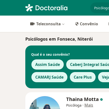
especiali
Teleconsulta
Convênio
Psicólogos em Fonseca, Niterói
Qual é o seu convênio?
Assim Saúde
Caberj Integral Saú
CAMARJ Saúde
Care Plus
Vej
Thaina Motta
·
Mais
Psicóloga