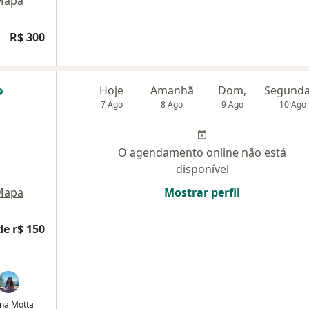
Mapa
R$ 300
Hoje
Amanhã
Dom,
7 Ago
8 Ago
9 Ago
10 Ago
O agendamento online não está
disponível
Mapa
Mostrar perfil
de r$ 150
na Motta