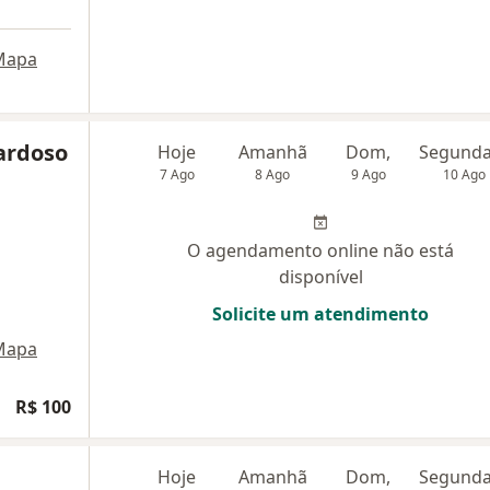
Mapa
ardoso
Hoje
Amanhã
Dom,
7 Ago
8 Ago
9 Ago
10 Ago
O agendamento online não está
disponível
Solicite um atendimento
Mapa
R$ 100
Hoje
Amanhã
Dom,