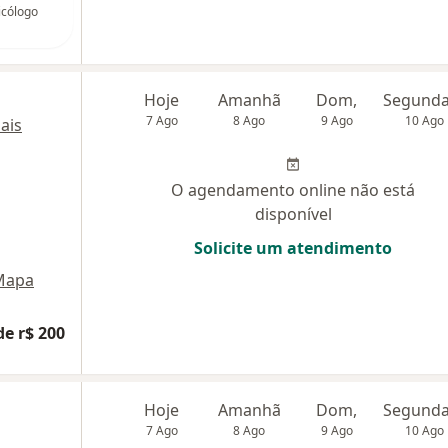
icólogo
Hoje
Amanhã
Dom,
7 Ago
8 Ago
9 Ago
10 Ago
ais
O agendamento online não está
disponível
Solicite um atendimento
Mapa
de r$ 200
Hoje
Amanhã
Dom,
7 Ago
8 Ago
9 Ago
10 Ago