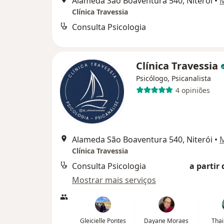
Alameda São Boaventura 540, Niterói
•
Clínica Travessia
Consulta Psicologia
Clínica Travessia
Psicólogo, Psicanalista
4 opiniões
Alameda São Boaventura 540, Niterói
•
Clínica Travessia
Consulta Psicologia
a partir 
Mostrar mais serviços
Gleicielle Pontes
Dayane Moraes
Thai