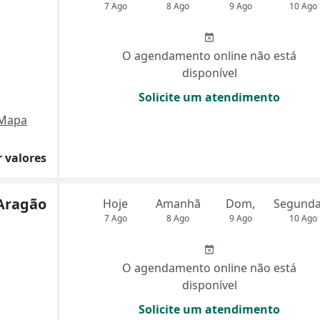
7 Ago
8 Ago
9 Ago
10 Ago
O agendamento online não está
disponível
Solicite um atendimento
Mapa
 valores
 Aragão
Hoje
Amanhã
Dom,
7 Ago
8 Ago
9 Ago
10 Ago
O agendamento online não está
disponível
Solicite um atendimento