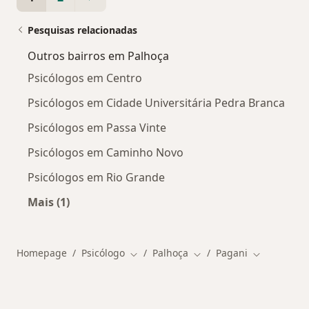
Pesquisas relacionadas
Outros bairros em Palhoça
Psicólogos em Centro
Psicólogos em Cidade Universitária Pedra Branca
Psicólogos em Passa Vinte
Psicólogos em Caminho Novo
Psicólogos em Rio Grande
Mais (1)
Mais na categoria: Outros bairros em Palhoça
Homepage
Psicólogo
Palhoça
Pagani
Mudar de cidade
Mudar de cidade
Mudar de c