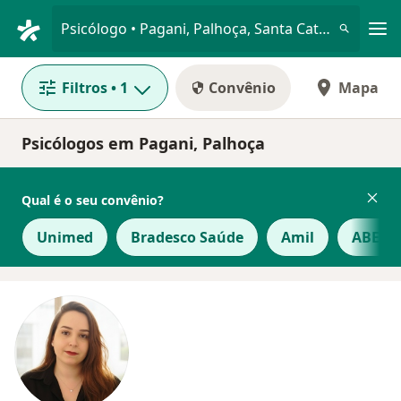
Men
Psicólogo • Pagani, Palhoça, Santa Catarina SC
Filtros
• 1
Convênio
Mapa
Psicólogos em Pagani, Palhoça
Qual é o seu convênio?
Unimed
Bradesco Saúde
Amil
ABEP