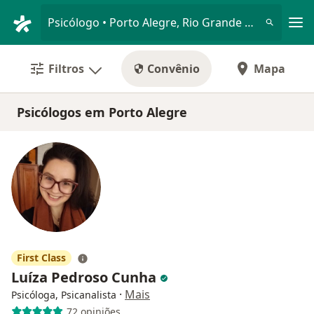
Men
Psicólogo • Porto Alegre, Rio Grande do Sul RS
Filtros
Convênio
Mapa
Psicólogos em Porto Alegre
First Class
Luíza Pedroso Cunha
·
Mais
Psicóloga, Psicanalista
72 opiniões