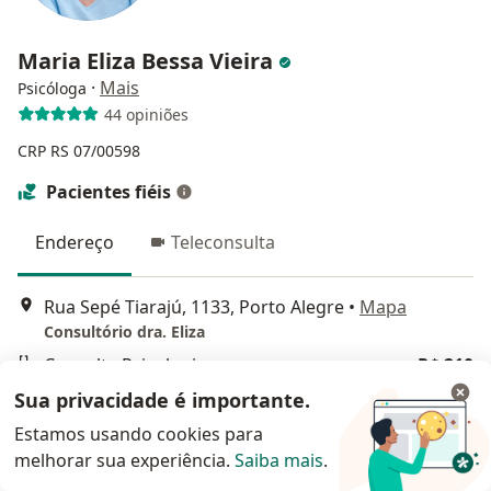
Maria Eliza Bessa Vieira
·
Mais
Psicóloga
44 opiniões
CRP RS 07/00598
Pacientes fiéis
Endereço
Teleconsulta
Rua Sepé Tiarajú, 1133, Porto Alegre
•
Mapa
Consultório dra. Eliza
Consulta Psicologia
R$ 210
Sua privacidade é importante.
Esse especialista não oferece agendamento online para esse endereço.
Estamos usando cookies para
Solicite um atendimento
melhorar sua experiência.
Saiba mais
.