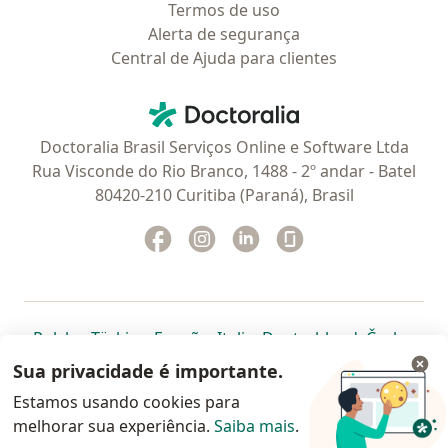
Termos de uso
Alerta de segurança
Central de Ajuda para clientes
Contato
Doctoralia - Homepage
Doctoralia Brasil Serviços Online e Software Ltda
Rua Visconde do Rio Branco, 1488 - 2º andar - Batel
80420-210 Curitiba (Paraná), Brasil
Facebook
abre num novo separador
Instagram
abre num novo separador
Linkedin
abre num novo separad
Glassdoor
abre num novo se
abre num novo separador
abre num novo separador
abre num novo separador
abre num novo separado
abre num n
abre
Polska
,
Türkiye
,
España
,
Italia
,
Deutschland
,
Česko
,
abre num novo separador
abre num novo separador
abre num novo separador
abre num novo separa
abre num no
abre n
Portugal
,
México
,
Chile
,
Brasil
,
Argentina
,
Perú
,
Sua privacidade é importante.
abre num novo separad
Colombia
Estamos usando cookies para
melhorar sua experiência.
www.doctoralia.com.br © 2026 - Agende agora sua
Saiba mais
.