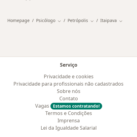
Mais na categoria: Outros bairros em Petrópoli
Homepage
Psicólogo
Petrópolis
Itaipava
Mudar de cidade
Mudar de cidade
Mudar d
Serviço
Privacidade e cookies
Privacidade para profissionais não cadastrados
Sobre nós
Contato
Vagas
Estamos contratando!
Termos e Condições
Imprensa
Lei da Igualdade Salarial