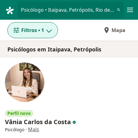
Men
Psicólogo • Itaipava, Petrópolis, Rio de Janeiro RJ
Filtros
• 1
Mapa
Psicólogos em Itaipava, Petrópolis
Perfil novo
Vânia Carlos da Costa
·
Mais
Psicólogo