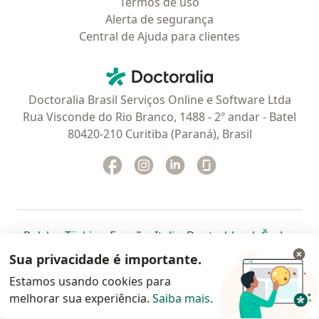
Termos de uso
Alerta de segurança
Central de Ajuda para clientes
Contato
Doctoralia - Homepage
Doctoralia Brasil Serviços Online e Software Ltda
Rua Visconde do Rio Branco, 1488 - 2º andar - Batel
80420-210 Curitiba (Paraná), Brasil
Facebook
abre num novo separador
Instagram
abre num novo separador
Linkedin
abre num novo separad
Glassdoor
abre num novo se
abre num novo separador
abre num novo separador
abre num novo separador
abre num novo separado
abre num n
abre
Polska
,
Türkiye
,
España
,
Italia
,
Deutschland
,
Česko
,
abre num novo separador
abre num novo separador
abre num novo separador
abre num novo separa
abre num no
abre n
Portugal
,
México
,
Chile
,
Brasil
,
Argentina
,
Perú
,
Sua privacidade é importante.
abre num novo separad
Colombia
Estamos usando cookies para
melhorar sua experiência.
www.doctoralia.com.br © 2026 - Agende agora sua
Saiba mais
.
consulta