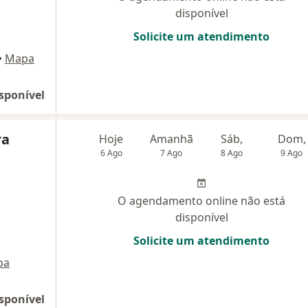
disponível
Solicite um atendimento
•
Mapa
sponível
ra
Hoje
Amanhã
Sáb,
Dom,
6 Ago
7 Ago
8 Ago
9 Ago
O agendamento online não está
disponível
Solicite um atendimento
pa
sponível