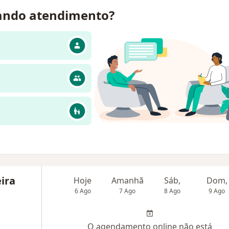
ando atendimento?
ira
Hoje
Amanhã
Sáb,
Dom,
6 Ago
7 Ago
8 Ago
9 Ago
O agendamento online não está