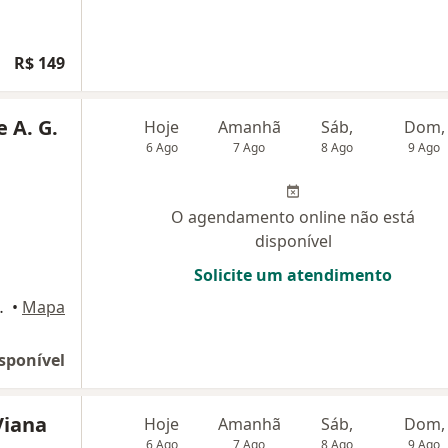
R$ 149
 A. G.
Hoje
Amanhã
Sáb,
Dom,
6 Ago
7 Ago
8 Ago
9 Ago
O agendamento online não está
disponível
Solicite um atendimento
 04), Porto Feliz
•
Mapa
sponível
Viana
Hoje
Amanhã
Sáb,
Dom,
6 Ago
7 Ago
8 Ago
9 Ago