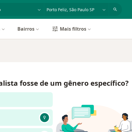
dade, doença ou nome
cidade ou região
s
Bairros
Mais filtros
alista fosse de um gênero específico?