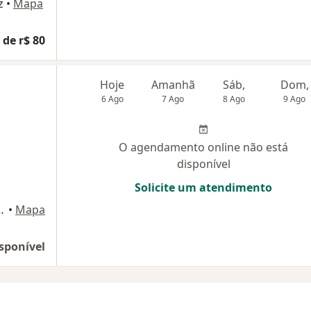
z
•
Mapa
 de r$ 80
Hoje
Amanhã
Sáb,
Dom,
6 Ago
7 Ago
8 Ago
9 Ago
O agendamento online não está
disponível
Solicite um atendimento
e Arruda, Porto Feliz
•
Mapa
sponível