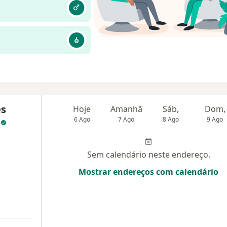
es
Hoje
Amanhã
Sáb,
Dom,
m
6 Ago
7 Ago
8 Ago
9 Ago
Sem calendário neste endereço.
Mostrar endereços com calendário