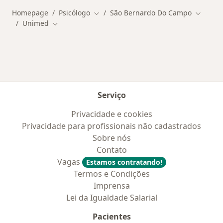
Homepage
Psicólogo
São Bernardo Do Campo
Mudar de cidade
Mudar d
Unimed
Mudar de cidade
Serviço
Privacidade e cookies
Privacidade para profissionais não cadastrados
Sobre nós
Contato
Vagas
Estamos contratando!
Termos e Condições
Imprensa
Lei da Igualdade Salarial
Pacientes