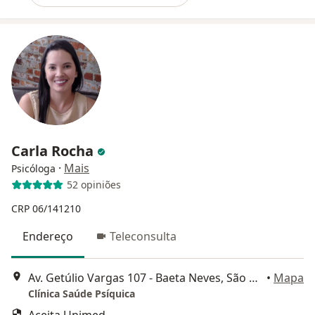
Carla Rocha
·
Mais
Psicóloga
52 opiniões
CRP 06/141210
Endereço
Teleconsulta
Av. Getúlio Vargas 107 - Baeta Neves, São Bernardo do Campo
•
Mapa
Clínica Saúde Psíquica