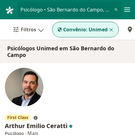
Men
Psicólogo • São Bernardo do Campo, São Paulo SP
Filtros
Convênio:
Unimed
Psicólogos Unimed em São Bernardo do
Campo
First Class
Arthur Emilio Ceratti
·
Mais
Psicólogo