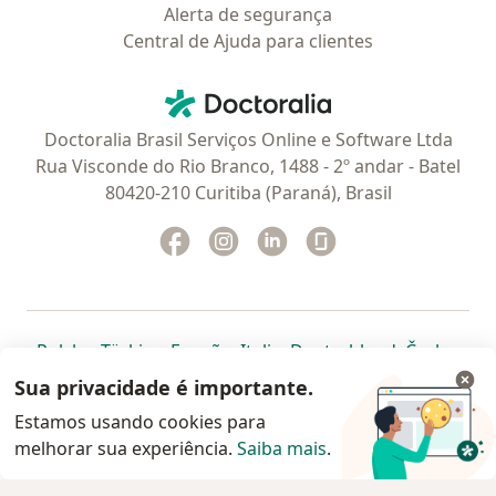
Alerta de segurança
Central de Ajuda para clientes
Contato
Doctoralia - Homepage
Doctoralia Brasil Serviços Online e Software Ltda
Rua Visconde do Rio Branco, 1488 - 2º andar - Batel
80420-210 Curitiba (Paraná), Brasil
Facebook
abre num novo separador
Instagram
abre num novo separador
Linkedin
abre num novo separad
Glassdoor
abre num novo se
abre num novo separador
abre num novo separador
abre num novo separador
abre num novo separado
abre num n
abre
Polska
,
Türkiye
,
España
,
Italia
,
Deutschland
,
Česko
,
abre num novo separador
abre num novo separador
abre num novo separador
abre num novo separa
abre num no
abre n
Portugal
,
México
,
Chile
,
Brasil
,
Argentina
,
Perú
,
Sua privacidade é importante.
abre num novo separad
Colombia
Estamos usando cookies para
melhorar sua experiência.
www.doctoralia.com.br © 2026 - Agende agora sua
Saiba mais
.
consulta