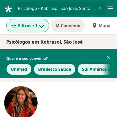
Men
Psicólogo • Kobrasol, São José, Santa Catarina SC
Filtros
• 1
Convênio
Mapa
Psicólogos em Kobrasol, São José
Qual é o seu convênio?
Unimed
Bradesco Saúde
Sul América Saú