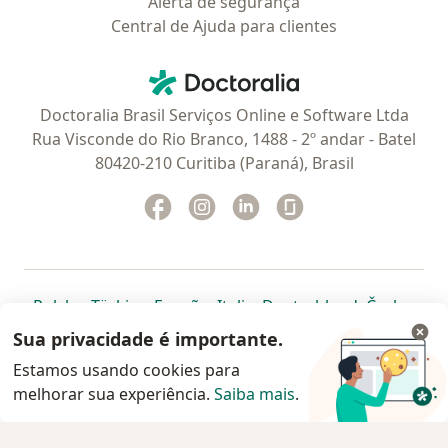
Alerta de segurança
Central de Ajuda para clientes
Contato
Doctoralia - Homepage
Doctoralia Brasil Serviços Online e Software Ltda
Rua Visconde do Rio Branco, 1488 - 2º andar - Batel
80420-210 Curitiba (Paraná), Brasil
Facebook
abre num novo separador
Instagram
abre num novo separador
Linkedin
abre num novo separad
Glassdoor
abre num novo se
abre num novo separador
abre num novo separador
abre num novo separador
abre num novo separado
abre num n
abre
Polska
,
Türkiye
,
España
,
Italia
,
Deutschland
,
Česko
,
abre num novo separador
abre num novo separador
abre num novo separador
abre num novo separa
abre num no
abre n
Portugal
,
México
,
Chile
,
Brasil
,
Argentina
,
Perú
,
Sua privacidade é importante.
abre num novo separad
Colombia
Estamos usando cookies para
melhorar sua experiência.
www.doctoralia.com.br © 2026 - Agende agora sua
Saiba mais
.
consulta