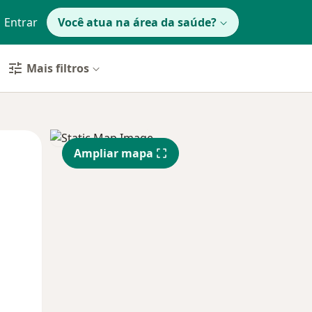
Entrar
Você atua na área da saúde?
Mais filtros
Segunda-feira
Ter,
Qua
Ampliar mapa
10 Ago
11 Ago
12 Ago