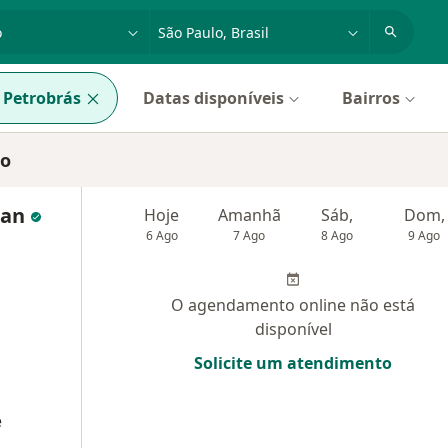
dade, doença ou nome
cidade ou região
Petrobrás
Datas disponíveis
Bairros
lo
ian
Hoje
Amanhã
Sáb,
Dom,
6 Ago
7 Ago
8 Ago
9 Ago
O agendamento online não está
disponível
Solicite um atendimento
e