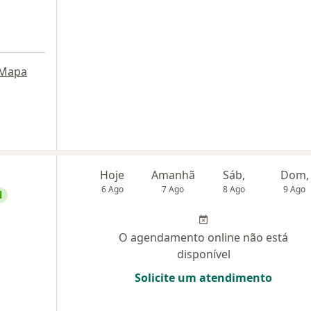
Mapa
Hoje
Amanhã
Sáb,
Dom,
6 Ago
7 Ago
8 Ago
9 Ago
l
O agendamento online não está
disponível
Solicite um atendimento