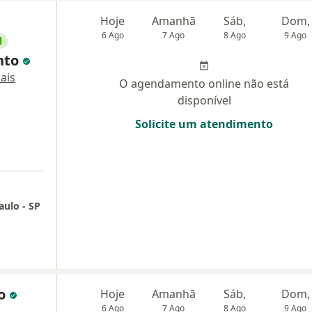
Hoje
Amanhã
Sáb,
Dom,
6 Ago
7 Ago
8 Ago
9 Ago
l
nto
ais
O agendamento online não está
disponível
Solicite um atendimento
aulo - SP
to
Hoje
Amanhã
Sáb,
Dom,
6 Ago
7 Ago
8 Ago
9 Ago