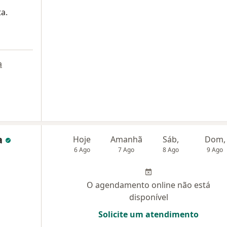
a.
a
va
Hoje
Amanhã
Sáb,
Dom,
6 Ago
7 Ago
8 Ago
9 Ago
O agendamento online não está
disponível
Solicite um atendimento