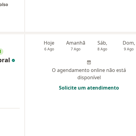
olso
Hoje
Amanhã
Sáb,
Dom,
6 Ago
7 Ago
8 Ago
9 Ago
l
bral
O agendamento online não está
disponível
Solicite um atendimento