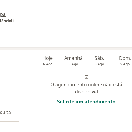
pa
Clínica de Psicoterapia - Somente Online || Modalidade de Reembolso por Planos de Saúde
Hoje
Amanhã
Sáb,
Dom,
6 Ago
7 Ago
8 Ago
9 Ago
O agendamento online não está
disponível
Solicite um atendimento
sulta