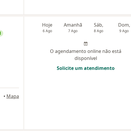
Hoje
Amanhã
Sáb,
Dom,
6 Ago
7 Ago
8 Ago
9 Ago
l
O agendamento online não está
disponível
Solicite um atendimento
•
Mapa