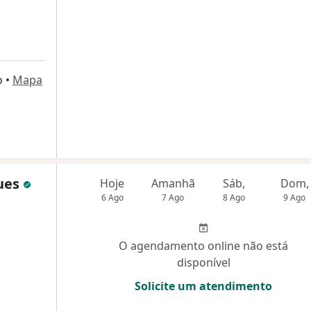
o
•
Mapa
ues
Hoje
Amanhã
Sáb,
Dom,
6 Ago
7 Ago
8 Ago
9 Ago
O agendamento online não está
disponível
Solicite um atendimento