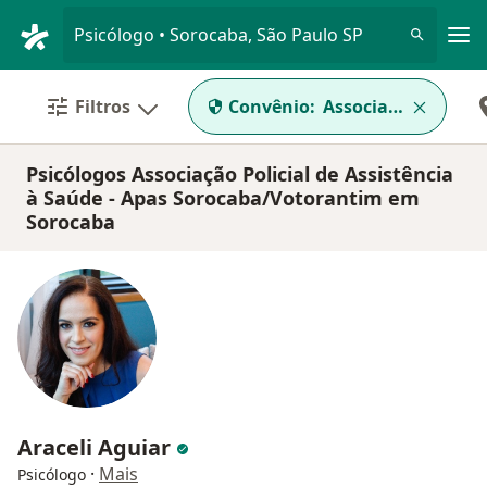
Men
Psicólogo • Sorocaba, São Paulo SP
Filtros
Convênio:
Associação Policia
Psicólogos Associação Policial de Assistência
à Saúde - Apas Sorocaba/Votorantim em
Sorocaba
Araceli Aguiar
·
Mais
Psicólogo