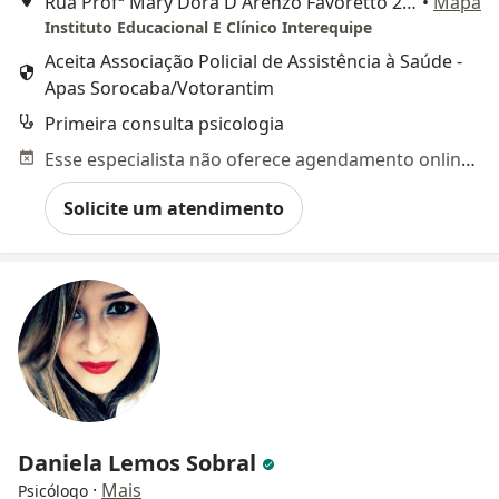
Rua Profª Mary Dora D Àrenzo Favoretto 201 Trujillo, Sorocaba
•
Mapa
Instituto Educacional E Clínico Interequipe
Aceita Associação Policial de Assistência à Saúde -
Apas Sorocaba/Votorantim
Primeira consulta psicologia
Esse especialista não oferece agendamento online para esse endereço.
Solicite um atendimento
Daniela Lemos Sobral
·
Mais
Psicólogo