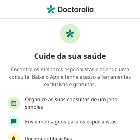
Men
Psicólogo • Uberl Ndia, Minas Gerais MG
Filtros
Convênio
Mapa
Psicólogos em Uberl Ndia
Cuide da sua saúde
Encontre os melhores especialistas e agende uma
Qual é o seu convênio?
consulta. Baixe o App e tenha acesso a ferramentas
Unimed
Bradesco Saúde
Sul América Saú
exclusivas e gratuitas.
Organize as suas consultas de um jeito
simples
Envie mensagens para os especialistas
Receba notificações