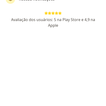
Pagamento online
Parcelamento disponível
Cristiane Silva Santana
Avaliação dos usuários: 5 na Play Store e 4,9 na
·
Mais
Psicóloga
Apple
34 opiniões
CRP MG 85089
Endereço
Teleconsulta
Rua Coronel Antônio Alves Pereira 400, Uberlândia
•
Mapa
Edifício Executivo
Consulta Psicologia
R$ 200
Esse especialista não oferece agendamento online para esse endereço.
Solicite um atendimento