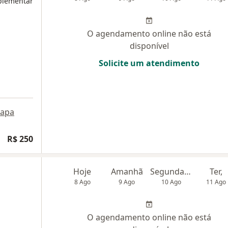
plementar
O agendamento online não está
disponível
Solicite um atendimento
apa
R$ 250
Hoje
Amanhã
Segunda-feira
Ter,
8 Ago
9 Ago
10 Ago
11 Ago
O agendamento online não está