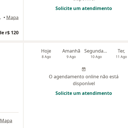
Solicite um atendimento
logy Clinic) , Cotia
•
Mapa
de r$ 120
Hoje
Amanhã
Segunda-feira
Ter,
8 Ago
9 Ago
10 Ago
11 Ago
O agendamento online não está
disponível
Solicite um atendimento
Mapa