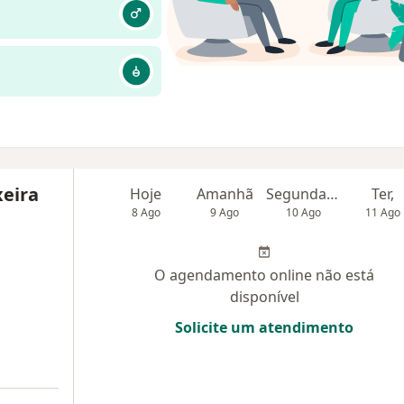
xeira
Hoje
Amanhã
Segunda-feira
Ter,
8 Ago
9 Ago
10 Ago
11 Ago
O agendamento online não está
disponível
Solicite um atendimento