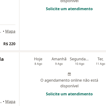
disponível
Solicite um atendimento
 Grande Paulista
•
Mapa
R$ 220
da
Hoje
Amanhã
Segunda-feira
Ter,
8 Ago
9 Ago
10 Ago
11 Ago
O agendamento online não está
disponível
Solicite um atendimento
a Costa, 411, Vargem Grande Paulista
•
Mapa