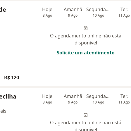
de
Hoje
Amanhã
Segunda-feira
Ter,
8 Ago
9 Ago
10 Ago
11 Ago
O agendamento online não está
disponível
Solicite um atendimento
R$ 120
ecilha
Hoje
Amanhã
Segunda-feira
Ter,
8 Ago
9 Ago
10 Ago
11 Ago
ais
O agendamento online não está
disponível