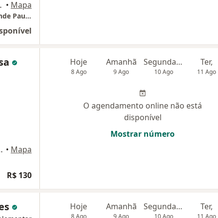
rgem Grande Paulista
•
Mapa
Neuropsicóloga Luciana Mara - Vargem Grande Paulista
sponível
usa
Hoje
Amanhã
Segunda-feira
Ter,
8 Ago
9 Ago
10 Ago
11 Ago
O agendamento online não está
disponível
Mostrar número
cara Recanto Verde, Cotia
•
Mapa
R$ 130
mes
Hoje
Amanhã
Segunda-feira
Ter,
8 Ago
9 Ago
10 Ago
11 Ago