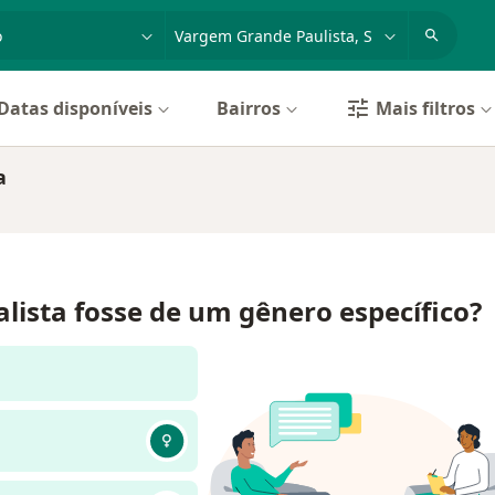
dade, doença ou nome
cidade ou região
Datas disponíveis
Bairros
Mais filtros
a
alista fosse de um gênero específico?