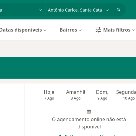
dade, doença ou nome
cidade ou região
Datas disponíveis
Bairros
Mais filtros
Hoje
Amanhã
Dom,
7 Ago
8 Ago
9 Ago
10 Ago
O agendamento online não está
disponível