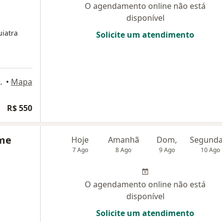
O agendamento online não está
disponível
iatra
Solicite um atendimento
618, Campo Grande
•
Mapa
R$ 550
rme
Hoje
Amanhã
Dom,
7 Ago
8 Ago
9 Ago
10 Ago
O agendamento online não está
disponível
Solicite um atendimento