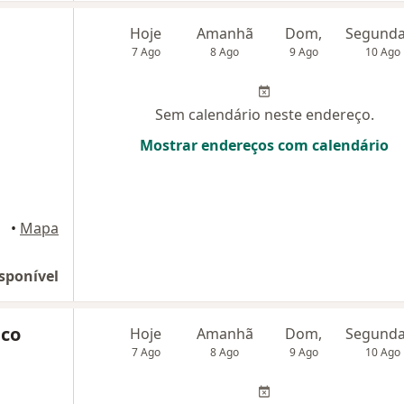
Hoje
Amanhã
Dom,
7 Ago
8 Ago
9 Ago
10 Ago
Sem calendário neste endereço.
Mostrar endereços com calendário
•
Mapa
sponível
eco
Hoje
Amanhã
Dom,
7 Ago
8 Ago
9 Ago
10 Ago