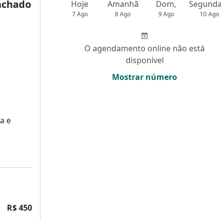
achado
Hoje
Amanhã
Dom,
7 Ago
8 Ago
9 Ago
10 Ago
O agendamento online não está
disponível
Mostrar número
a e
R$ 450