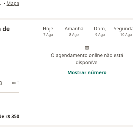
ss Tower, Palhoça
•
Mapa
a de
Hoje
Amanhã
Dom,
7 Ago
8 Ago
9 Ago
10 Ago
O agendamento online não está
disponível
Mostrar número
3
Teleconsulta
de r$ 350