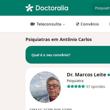
especiali
Teleconsulta
Convênio
Psiquiatras em Antônio Carlos
Qual é o seu convênio?
Dr. Marcos Leite
Psiquiatra
97 opiniões
CRM SC 21735
RQE 12709