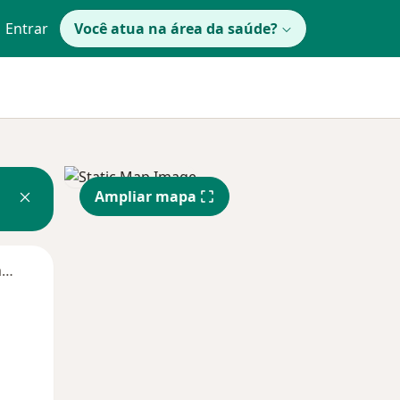
Entrar
Você atua na área da saúde?
Ampliar mapa
Segunda-feira
Ter,
Qua
Qui,
11 Ago
12 Ago
13 Ago