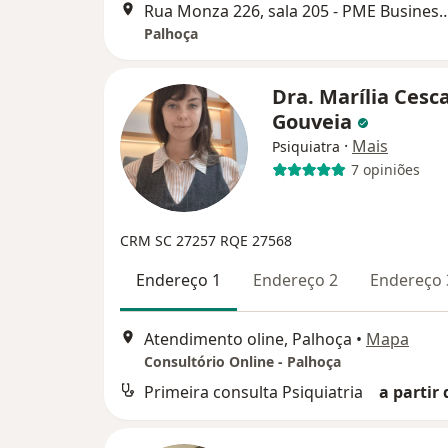
Rua Monza 226, sala 205 - PME Busine
Palhoça
Dra. Marília Cesc
Gouveia
·
Mais
Psiquiatra
7 opiniões
CRM SC 27257
RQE 27568
Endereço 1
Endereço 2
Endereço 
Atendimento oline, Palhoça
•
Mapa
Consultório Online - Palhoça
Primeira consulta Psiquiatria
a partir 