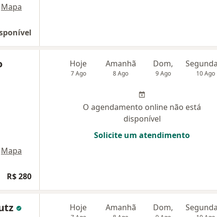
Mapa
sponível
o
Hoje
Amanhã
Dom,
7 Ago
8 Ago
9 Ago
10 Ago
O agendamento online não está
disponível
Solicite um atendimento
Mapa
R$ 280
hutz
Hoje
Amanhã
Dom,