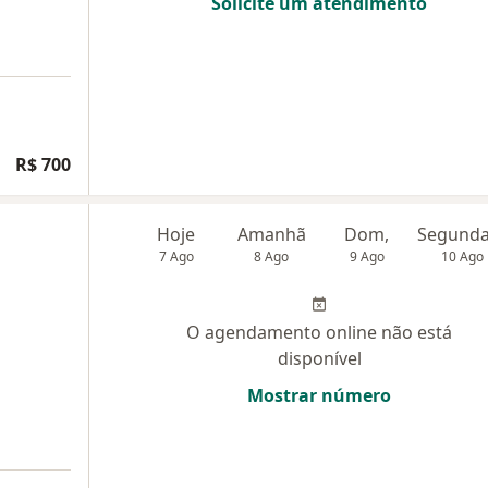
Solicite um atendimento
R$ 700
Hoje
Amanhã
Dom,
7 Ago
8 Ago
9 Ago
10 Ago
O agendamento online não está
disponível
Mostrar número