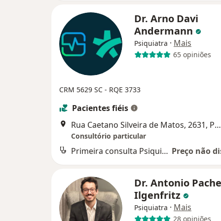
Dr. Arno Davi
Andermann
·
Mais
Psiquiatra
65 opiniões
CRM 5629 SC - RQE 3733
Pacientes fiéis
Rua Caetano Silveira de Matos, 2631, Palhoça
Consultório particular
Primeira consulta Psiquiatria
Preço não di
Dr. Antonio Pach
Ilgenfritz
·
Mais
Psiquiatra
28 opiniões