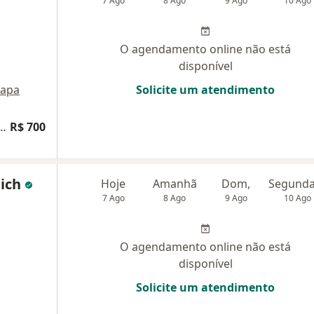
7 Ago
8 Ago
9 Ago
10 Ago
O agendamento online não está
disponível
apa
Solicite um atendimento
átrica integrada a Psiquiatria Positiva
R$ 700
lich
Hoje
Amanhã
Dom,
7 Ago
8 Ago
9 Ago
10 Ago
O agendamento online não está
disponível
Solicite um atendimento