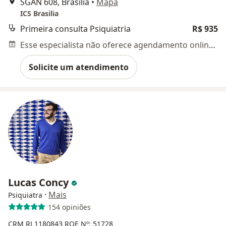
SGAN 608, Brasília
•
Mapa
ICS Brasilia
Primeira consulta Psiquiatria
R$ 935
Esse especialista não oferece agendamento online para esse endereço.
Solicite um atendimento
Lucas Concy
·
Mais
Psiquiatra
154 opiniões
CRM RJ 1180843
RQE Nº: 51728