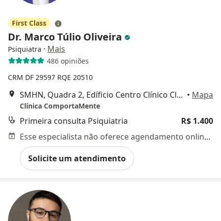
First Class
Dr. Marco Túlio Oliveira
·
Mais
Psiquiatra
486 opiniões
CRM DF 29597
RQE 20510
SMHN, Quadra 2, Edíficio Centro Clínico Cléo Octávio, Consultório 508 e 510, Asa Norte, Brasília, Brasília
•
Mapa
Clínica ComportaMente
Primeira consulta Psiquiatria
R$ 1.400
Esse especialista não oferece agendamento online para esse endereço.
Solicite um atendimento