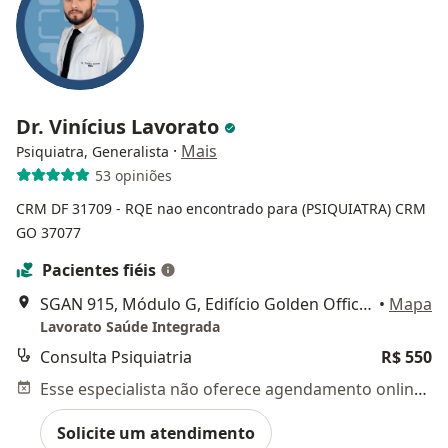
Dr. Vinícius Lavorato
·
Mais
Psiquiatra, Generalista
53 opiniões
CRM DF 31709
- RQE nao encontrado para (PSIQUIATRA)
CRM
GO 37077
Pacientes fiéis
SGAN 915, Módulo G, Edifício Golden Office Corporate, Bloco G, Sala 3, Brasília
•
Mapa
Lavorato Saúde Integrada
Consulta Psiquiatria
R$ 550
Esse especialista não oferece agendamento online para esse endereço.
Solicite um atendimento