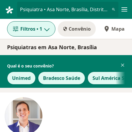
Men
Psiquiatra • Asa Norte, Brasília, Distrito Federal DF
Filtros
• 1
Convênio
Mapa
Psiquiatras em Asa Norte, Brasília
Qual é o seu convênio?
Unimed
Bradesco Saúde
Sul América Saú