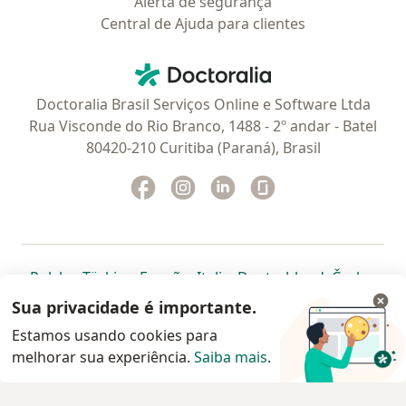
Alerta de segurança
Central de Ajuda para clientes
Contato
Doctoralia - Homepage
Doctoralia Brasil Serviços Online e Software Ltda
Rua Visconde do Rio Branco, 1488 - 2º andar - Batel
80420-210 Curitiba (Paraná), Brasil
Facebook
abre num novo separador
Instagram
abre num novo separador
Linkedin
abre num novo separad
Glassdoor
abre num novo se
abre num novo separador
abre num novo separador
abre num novo separador
abre num novo separado
abre num n
abre
Polska
,
Türkiye
,
España
,
Italia
,
Deutschland
,
Česko
,
abre num novo separador
abre num novo separador
abre num novo separador
abre num novo separa
abre num no
abre n
Portugal
,
México
,
Chile
,
Brasil
,
Argentina
,
Perú
,
Sua privacidade é importante.
abre num novo separad
Colombia
Estamos usando cookies para
melhorar sua experiência.
www.doctoralia.com.br © 2026 - Agende agora sua
Saiba mais
.
consulta