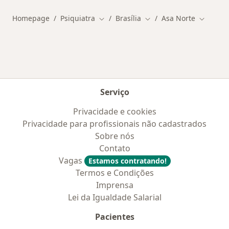
Homepage
Psiquiatra
Brasília
Asa Norte
Mudar de cidade
Mudar de cidade
Mudar d
Serviço
Privacidade e cookies
Privacidade para profissionais não cadastrados
Sobre nós
Contato
Vagas
Estamos contratando!
Termos e Condições
Imprensa
Lei da Igualdade Salarial
Pacientes