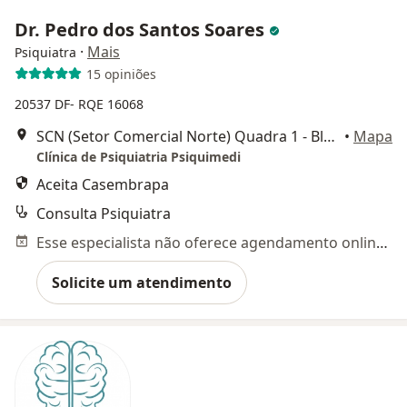
Dr. Pedro dos Santos Soares
·
Mais
Psiquiatra
15 opiniões
20537 DF- RQE 16068
SCN (Setor Comercial Norte) Quadra 1 - Bloco F, Sala 1111 - Edifício America Office Tower - Asa Norte, Brasília - DF,, Brasília
•
Mapa
Clínica de Psiquiatria Psiquimedi
Aceita Casembrapa
Consulta Psiquiatra
Esse especialista não oferece agendamento online para esse endereço.
Solicite um atendimento