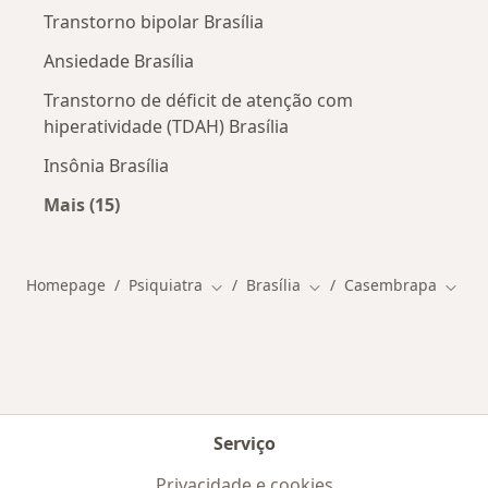
Transtorno bipolar Brasília
Ansiedade Brasília
Transtorno de déficit de atenção com
hiperatividade (TDAH) Brasília
Insônia Brasília
Mais (15)
Mais na categoria: Doenças mais tratadas
Homepage
Psiquiatra
Brasília
Casembrapa
Mudar de cidade
Mudar de cidade
Mudar
Serviço
Privacidade e cookies