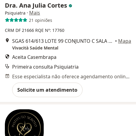
Dra. Ana Julia Cortes
·
Mais
Psiquiatra
21 opiniões
CRM DF 21666
RQE Nº: 17760
SGAS 614/613 LOTE 99 CONJUNTO C SALA 71/73 VITRIUM CENTRO MEDICO, VIA L2 SUL, Brasília
•
Mapa
Vivacità Saúde Mental
Aceita Casembrapa
Primeira consulta Psiquiatria
Esse especialista não oferece agendamento online para esse endereço.
Solicite um atendimento