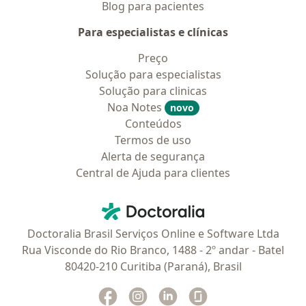
Blog para pacientes
Para especialistas e clínicas
Preço
Solução para especialistas
Solução para clinicas
Noa Notes
novo
Conteúdos
Termos de uso
Alerta de segurança
Central de Ajuda para clientes
Contato
Doctoralia - Homepage
Doctoralia Brasil Serviços Online e Software Ltda
Rua Visconde do Rio Branco, 1488 - 2º andar - Batel
80420-210 Curitiba (Paraná), Brasil
Facebook
abre num novo separador
Instagram
abre num novo separador
Linkedin
abre num novo separad
Glassdoor
abre num novo se