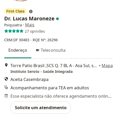
First Class
Dr. Lucas Maroneze
·
Mais
Psiquiatra
27 opiniões
CRM:DF 30483
- RQE Nº: 26296
Endereço
Teleconsulta
Torre Patio Brasil ,SCS Q. 7 BL A - Asa Sul, sala 605/607 6º andar TORRE A, Brasília
•
Mapa
Instituto Seroto - Saúde Integrada
Aceita Casembrapa
Acompanhamento para TEA em adultos
Esse especialista não oferece agendamento online para esse endereço.
Solicite um atendimento