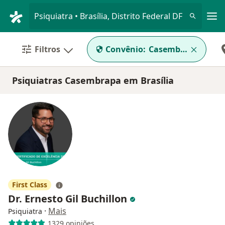
Men
Psiquiatra • Brasília, Distrito Federal DF
Filtros
Convênio:
Casembrapa
Psiquiatras Casembrapa em Brasília
First Class
Dr. Ernesto Gil Buchillon
·
Mais
Psiquiatra
1329 opiniões