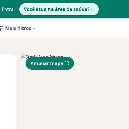
Entrar
Você atua na área da saúde?
Mais filtros
Qua
Qui,
Sex,
Ampliar mapa
12 Ago
13 Ago
14 Ago