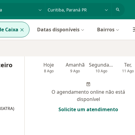
dade, doença ou nome
cidade ou região
e Caixa
Datas disponíveis
Bairros
eiro
Hoje
Amanhã
Segunda-feira
Ter,
8 Ago
9 Ago
10 Ago
11 Ago
O agendamento online não está
disponível
UIATRA)
Solicite um atendimento