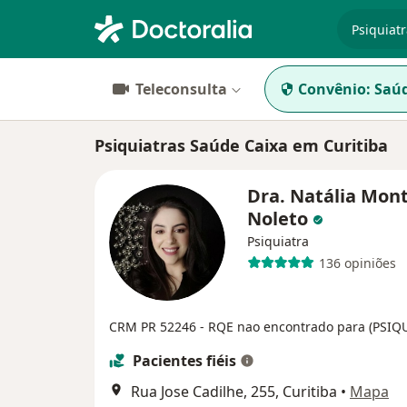
especiali
Teleconsulta
Convênio:
Saúd
Psiquiatras Saúde Caixa em Curitiba
Dra. Natália Mont
Noleto
Psiquiatra
136 opiniões
CRM PR 52246
- RQE nao encontrado para (PSIQ
Pacientes fiéis
Rua Jose Cadilhe, 255, Curitiba
•
Mapa