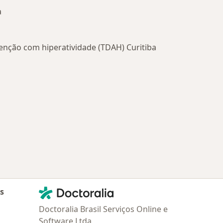
a
tenção com hiperatividade (TDAH) Curitiba
oenças mais tratadas
Contato
Doctoralia - Homepage
as
Doctoralia Brasil Serviços Online e
Software Ltda