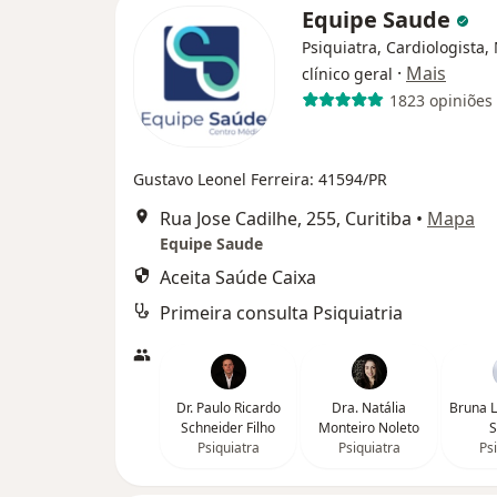
Equipe Saude
Psiquiatra, Cardiologista,
·
Mais
clínico geral
1823 opiniões
Gustavo Leonel Ferreira: 41594/PR
Rua Jose Cadilhe, 255, Curitiba
•
Mapa
Equipe Saude
Aceita Saúde Caixa
Primeira consulta Psiquiatria
Dr. Paulo Ricardo
Dra. Natália
Bruna L
Schneider Filho
Monteiro Noleto
S
Psiquiatra
Psiquiatra
Ps