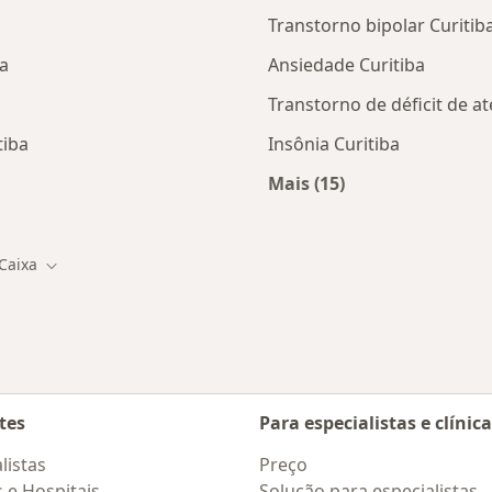
Transtorno bipolar Curitib
a
Ansiedade Curitiba
Transtorno de déficit de a
tiba
Insônia Curitiba
Mais (15)
tas da Saúde Caixa
Mais na categoria: D
Caixa
idade
Mudar de cidade
tes
Para especialistas e clínic
listas
Preço
s e Hospitais
Solução para especialistas