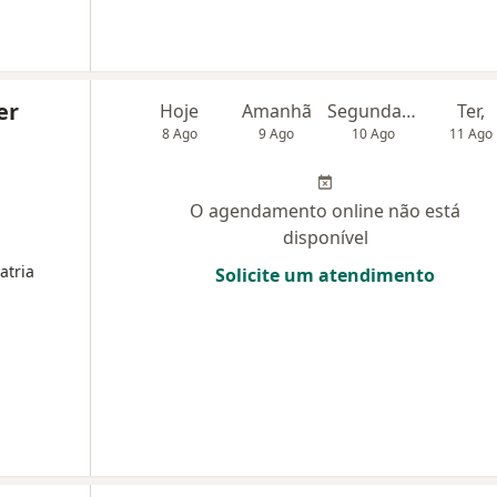
er
Hoje
Amanhã
Segunda-feira
Ter,
8 Ago
9 Ago
10 Ago
11 Ago
O agendamento online não está
disponível
atria
Solicite um atendimento