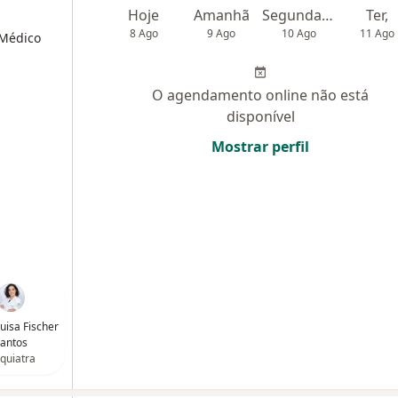
Hoje
Amanhã
Segunda-feira
Ter,
8 Ago
9 Ago
10 Ago
11 Ago
 Médico
O agendamento online não está
disponível
Mostrar perfil
uisa Fischer
antos
iquiatra