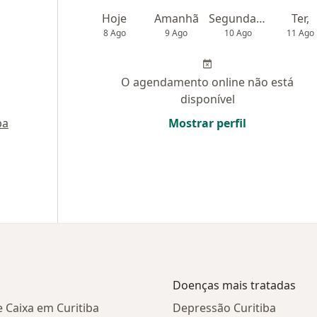
Hoje
Amanhã
Segunda-feira
Ter,
8 Ago
9 Ago
10 Ago
11 Ago
O agendamento online não está
disponível
pa
Mostrar perfil
Doenças mais tratadas
 Caixa em Curitiba
Depressão Curitiba