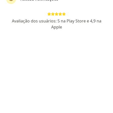
First Class
Pagamento online
Dr. Eduardo Torquato
Avaliação dos usuários: 5 na Play Store e 4,9 na
·
Mais
Psiquiatra
Apple
77 opiniões
CRM RN 10125
RQE 5472
Endereço
Teleconsulta
Avenida Governador Juvenal Lamartine 205, Natal
•
Mapa
Ville Santé
Primeira consulta Psiquiatria
R$ 500
Esse especialista não oferece agendamento online para esse endereço.
Solicite um atendimento