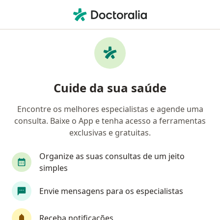
Men
Psiquiatra • Barro Vermelho, Natal, Rio Grande do Norte RN
Filtros
Convênio
Mapa
Psiquiatras em Barro Vermelho, Natal
Cuide da sua saúde
Encontre os melhores especialistas e agende uma
Qual é o seu convênio?
consulta. Baixe o App e tenha acesso a ferramentas
Unimed
Bradesco Saúde
Amil
Cassi
exclusivas e gratuitas.
Organize as suas consultas de um jeito
simples
Envie mensagens para os especialistas
Receba notificações