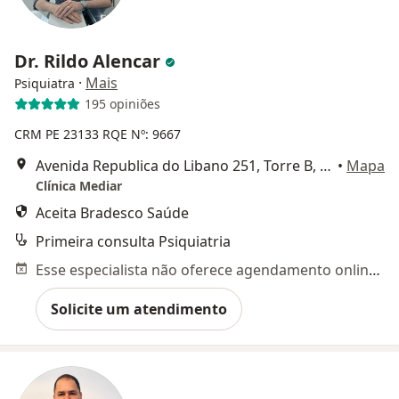
Dr. Rildo Alencar
·
Mais
Psiquiatra
195 opiniões
CRM PE 23133 RQE Nº: 9667
Avenida Republica do Libano 251, Torre B, Sala 2301 a 2304. Empresarial Rio Mar Trade Center, Recife
•
Mapa
Clínica Mediar
Aceita Bradesco Saúde
Primeira consulta Psiquiatria
Esse especialista não oferece agendamento online para esse endereço.
Solicite um atendimento