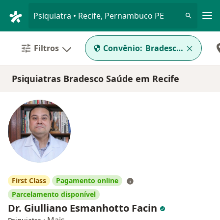
Men
Psiquiatra • Recife, Pernambuco PE
Filtros
Convênio:
Bradesco Saúde
Psiquiatras Bradesco Saúde em Recife
First Class
Pagamento online
Parcelamento disponível
Dr. Giulliano Esmanhotto Facin