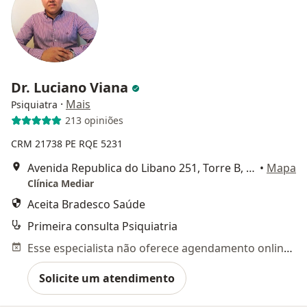
Dr. Luciano Viana
·
Mais
Psiquiatra
213 opiniões
CRM 21738 PE
RQE 5231
Avenida Republica do Libano 251, Torre B, Sala 2301 a 2304. Empresarial Rio Mar Trade Center, Recife
•
Mapa
Clínica Mediar
Aceita Bradesco Saúde
Primeira consulta Psiquiatria
Esse especialista não oferece agendamento online para esse endereço.
Solicite um atendimento