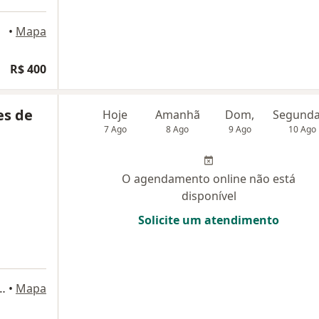
•
Mapa
R$ 400
es de
Hoje
Amanhã
Dom,
7 Ago
8 Ago
9 Ago
10 Ago
O agendamento online não está
disponível
Solicite um atendimento
Constantino 1850, Sorocaba
•
Mapa