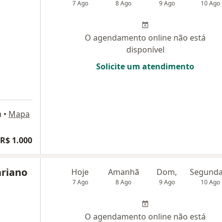
7 Ago
8 Ago
9 Ago
10 Ago
O agendamento online não está
disponível
Solicite um atendimento
m
•
Mapa
R$ 1.000
ariano
Hoje
Amanhã
Dom,
7 Ago
8 Ago
9 Ago
10 Ago
O agendamento online não está