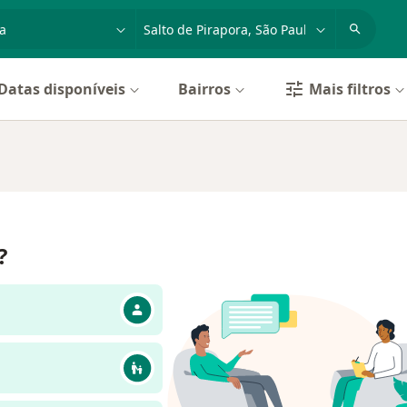
dade, doença ou nome
cidade ou região
Datas disponíveis
Bairros
Mais filtros
?