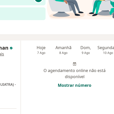
aman
Hoje
Amanhã
Dom,
7 Ago
8 Ago
9 Ago
10 Ago
is
O agendamento online não está
disponível
QUIATRA)
-
Mostrar número