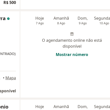
R$ 500
yra
Hoje
Amanhã
Dom,
7 Ago
8 Ago
9 Ago
10 Ago
O agendamento online não está
disponível
ONTRADO)
Mostrar número
orantim
•
Mapa
sponível
onio
Hoje
Amanhã
Dom,