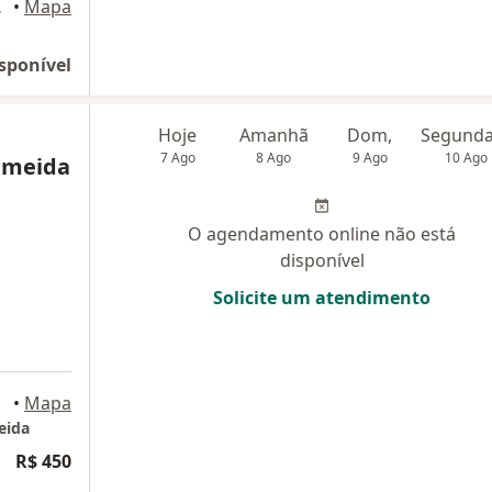
orantim
•
Mapa
sponível
Hoje
Amanhã
Dom,
7 Ago
8 Ago
9 Ago
10 Ago
Almeida
O agendamento online não está
disponível
Solicite um atendimento
•
Mapa
eida
R$ 450