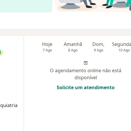
Hoje
Amanhã
Dom,
7 Ago
8 Ago
9 Ago
10 Ago
l
O agendamento online não está
disponível
Solicite um atendimento
quiatria