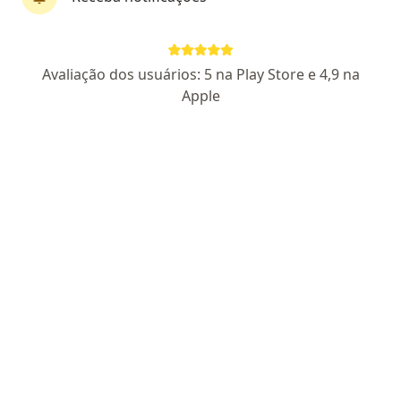
Quiropraxista
131 opiniões
ABQ 0191
Avaliação dos usuários: 5 na Play Store e 4,9 na
Apple
Ida Joana Roth, 84, São Leopoldo
•
Mapa
Consultorio de Quiropraxia
Primeira consulta Quiropraxia
R$ 260
Esse especialista não oferece agendamento online para esse endereço.
Solicite um atendimento