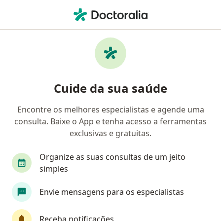
Men
Radiologista • Duque de Caxias, Rio de Janeiro RJ
Filtros
Convênio
Mapa
Radiologistas em Duque de Caxias
Cuide da sua saúde
Encontre os melhores especialistas e agende uma
Qual é o seu convênio?
consulta. Baixe o App e tenha acesso a ferramentas
AMESC
CGO
Health-Med
Leve Saúde
exclusivas e gratuitas.
Organize as suas consultas de um jeito
simples
Envie mensagens para os especialistas
Receba notificações