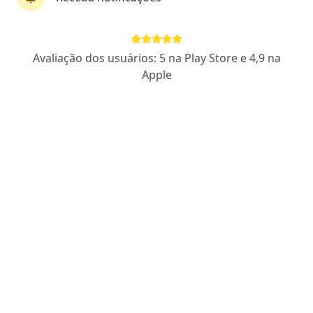
Medilabs - Unidade Duque de Caxias
Radiologista
Avaliação dos usuários: 5 na Play Store e 4,9 na
6 opiniões
Apple
Rua Passos da Pátria, 191, Jardim Vinte e Cinco de Agosto, Duque de Caxias
•
Mapa
Medilabs - Unidade Duque de Caxias
Tomografia Órbitas Oculares
R$ 200
Mostrar mais serviços
Nenhum profissional neste centro médico tem consultas disponíveis
Mostrar perfil
Especialistas disponíveis
Estes especialistas estão fora de Duque de Caxias,
Rio de Janeiro RJ, em áreas próximas à sua busca.