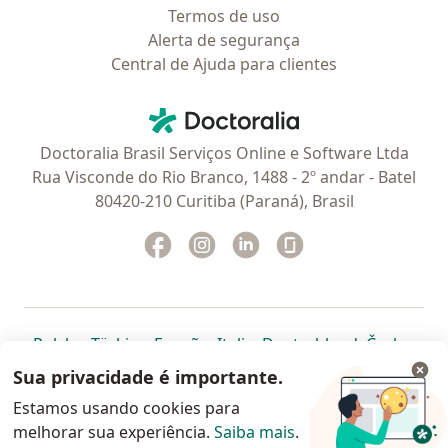
Termos de uso
Alerta de segurança
Central de Ajuda para clientes
Contato
Doctoralia - Homepage
Doctoralia Brasil Serviços Online e Software Ltda
Rua Visconde do Rio Branco, 1488 - 2º andar - Batel
80420-210 Curitiba (Paraná), Brasil
Facebook
abre num novo separador
Instagram
abre num novo separador
Linkedin
abre num novo separad
Glassdoor
abre num novo se
abre num novo separador
abre num novo separador
abre num novo separador
abre num novo separado
abre num n
abre
Polska
,
Türkiye
,
España
,
Italia
,
Deutschland
,
Česko
,
abre num novo separador
abre num novo separador
abre num novo separador
abre num novo separa
abre num no
abre n
Portugal
,
México
,
Chile
,
Brasil
,
Argentina
,
Perú
,
Sua privacidade é importante.
abre num novo separad
Colombia
Estamos usando cookies para
melhorar sua experiência.
www.doctoralia.com.br © 2026 - Agende agora sua
Saiba mais
.