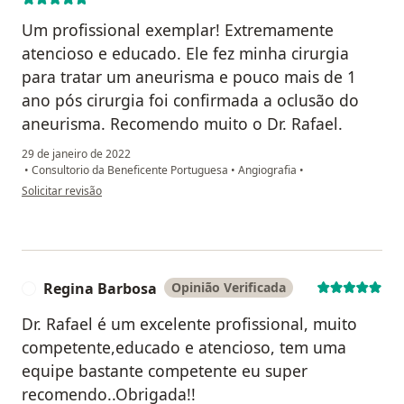
Um profissional exemplar! Extremamente
atencioso e educado. Ele fez minha cirurgia
para tratar um aneurisma e pouco mais de 1
ano pós cirurgia foi confirmada a oclusão do
aneurisma. Recomendo muito o Dr. Rafael.
29 de janeiro de 2022
•
Consultorio da Beneficente Portuguesa
•
Angiografia
•
na opinião do utilizador Marco Antônio Neves
Solicitar revisão
Regina Barbosa
Opinião Verificada
R
Dr. Rafael é um excelente profissional, muito
competente,educado e atencioso, tem uma
equipe bastante competente eu super
recomendo..Obrigada!!