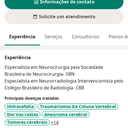
Informações de contato
Solicite um atendimento
Experiência
Serviços
Consultórios
Planos d
Experiência
Especialista em Neurocirurgia pela Sociedade
Brasileira de Neurocirurgia- SBN
Especialista em Neurorradiologia Intervencionista pelo
Colégio Brasileiro de Radiologia- CBR
Principais doenças tratadas
Hidrocefalia
Traumatismos Da Coluna Vertebral
Dor nas costas
Aneurisma cerebral
a11y_sr_more_diseases
Tumores cerebrais
+14