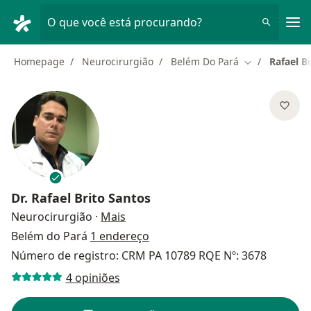
Men
O que você está procurando?
Homepage
Neurocirurgião
Belém Do Pará
Rafael B
Mudar de cid
Dr.
Rafael Brito Santos
sobre as especializações
Neurocirurgião
·
Mais
Belém do Pará
1 endereço
Número de registro: CRM PA 10789 RQE Nº: 3678
4 opiniões