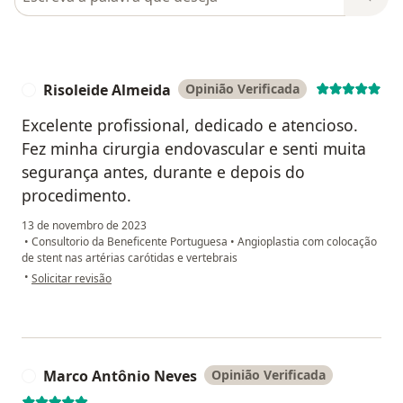
Risoleide Almeida
Opinião Verificada
R
Excelente profissional, dedicado e atencioso.
Fez minha cirurgia endovascular e senti muita
segurança antes, durante e depois do
procedimento.
13 de novembro de 2023
•
Consultorio da Beneficente Portuguesa
•
Angioplastia com colocação
de stent nas artérias carótidas e vertebrais
na opinião do utilizador Risoleide Almeida
•
Solicitar revisão
Marco Antônio Neves
Opinião Verificada
M