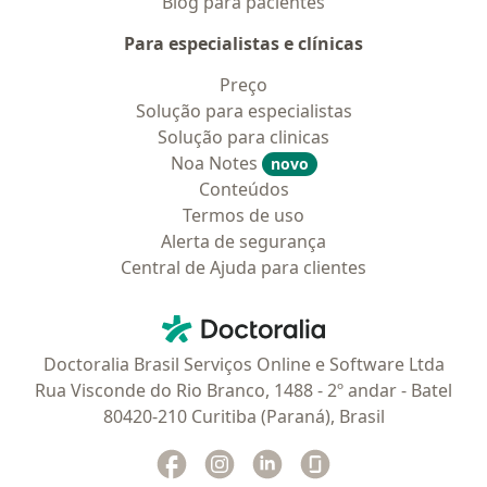
Blog para pacientes
Para especialistas e clínicas
Preço
Solução para especialistas
Solução para clinicas
Noa Notes
novo
Conteúdos
Termos de uso
Alerta de segurança
Central de Ajuda para clientes
Contato
Doctoralia - Homepage
Doctoralia Brasil Serviços Online e Software Ltda
Rua Visconde do Rio Branco, 1488 - 2º andar - Batel
80420-210 Curitiba (Paraná), Brasil
Facebook
abre num novo separador
Instagram
abre num novo separador
Linkedin
abre num novo separad
Glassdoor
abre num novo se