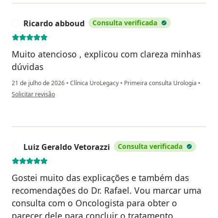
Ricardo abboud
Consulta verificada
R
Muito atencioso , explicou com clareza minhas
dúvidas
21 de julho de 2026
•
Clínica UroLegacy
•
Primeira consulta Urologia
•
na opinião do utilizador Ricardo abboud
Solicitar revisão
Luiz Geraldo Vetorazzi
Consulta verificada
L
Gostei muito das explicações e também das
recomendações do Dr. Rafael. Vou marcar uma
consulta com o Oncologista para obter o
parecer dele para concluir o tratamento