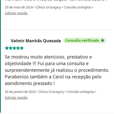
20 de maio de 2024
•
Clínica UroLegacy
•
Consulta urologista
•
na opinião do utilizador Silvia Bucci
Solicitar revisão
Valmir Manhãs Quesada
Consulta verificada
V
Se mostrou muito atencioso, prestativo e
objetividade !!! Fui para uma consulta e
surpreendentemente já realizou o procedimento.
Parabenizo também a Carol na recepção pelo
atendimento prestado !
30 de janeiro de 2024
•
Clínica UroLegacy
•
Consulta urologista
•
na opinião do utilizador Valmir Manhãs Quesada
Solicitar revisão