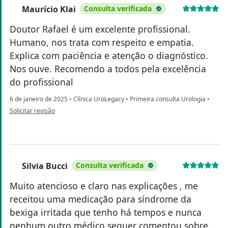
Maurício Klai
Consulta verificada
M
Doutor Rafael é um excelente profissional.
Humano, nos trata com respeito e empatia.
Explica com paciência e atenção o diagnóstico.
Nos ouve. Recomendo a todos pela excelência
do profissional
6 de janeiro de 2025
•
Clínica UroLegacy
•
Primeira consulta Urologia
•
na opinião do utilizador Maurício Klai
Solicitar revisão
Silvia Bucci
Consulta verificada
S
Muito atencioso e claro nas explicações , me
receitou uma medicação para síndrome da
bexiga irritada que tenho há tempos e nunca
nenhum outro médico sequer comentou sobre .