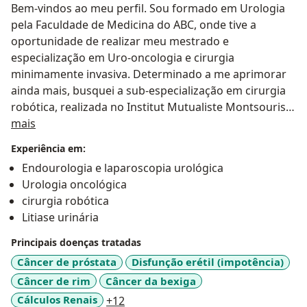
Bem-vindos ao meu perfil. Sou formado em Urologia
pela Faculdade de Medicina do ABC, onde tive a
oportunidade de realizar meu mestrado e
especialização em Uro-oncologia e cirurgia
minimamente invasiva. Determinado a me aprimorar
ainda mais, busquei a sub-especialização em cirurgia
robótica, realizada no Institut Mutualiste Montsouris
Sobre mim
(Paris, França) e obtive meu certificado como cirurgião
mais
robótico pela Intuitive Surgical. Atendo na clínica
Experiência em:
UroLegacy juntamente com meu pai, o qual é
Endourologia e laparoscopia urológica
urologista há quase 40 anos e me inspirou a trilhar o
Urologia oncológica
mesmo caminho.
cirurgia robótica
Litiase urinária
Principais doenças tratadas
Câncer de próstata
Disfunção erétil (impotência)
Câncer de rim
Câncer da bexiga
a11y_sr_more_diseases
Cálculos Renais
+12