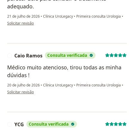
adequado.
21 de julho de 2026
•
Clínica UroLegacy
•
Primeira consulta Urologia
•
na opinião do utilizador Luiz Geraldo Vetorazzi
Solicitar revisão
Caio Ramos
Consulta verificada
C
Médico muito atencioso, tirou todas as minha
dúvidas !
20 de julho de 2026
•
Clínica UroLegacy
•
Primeira consulta Urologia
•
na opinião do utilizador Caio Ramos
Solicitar revisão
YCG
Consulta verificada
Y