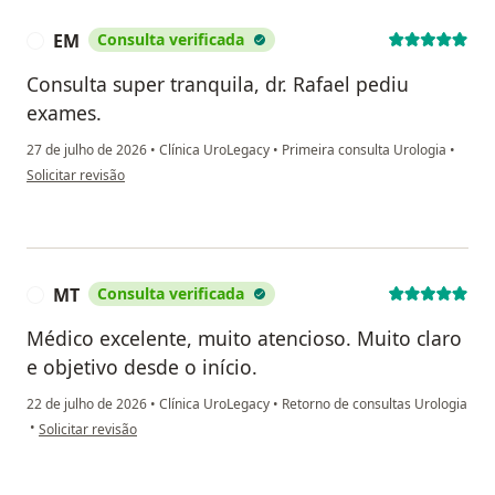
EM
Consulta verificada
E
Consulta super tranquila, dr. Rafael pediu
exames.
27 de julho de 2026
•
Clínica UroLegacy
•
Primeira consulta Urologia
•
na opinião do utilizador EM
Solicitar revisão
MT
Consulta verificada
M
Médico excelente, muito atencioso. Muito claro
e objetivo desde o início.
22 de julho de 2026
•
Clínica UroLegacy
•
Retorno de consultas Urologia
na opinião do utilizador MT
•
Solicitar revisão