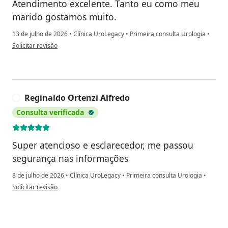
Atendimento excelente. Tanto eu como meu
marido gostamos muito.
13 de julho de 2026
•
Clínica UroLegacy
•
Primeira consulta Urologia
•
na opinião do utilizador YCG
Solicitar revisão
Reginaldo Ortenzi Alfredo
R
Consulta verificada
Super atencioso e esclarecedor, me passou
segurança nas informações
8 de julho de 2026
•
Clínica UroLegacy
•
Primeira consulta Urologia
•
na opinião do utilizador Reginaldo Ortenzi Alfredo
Solicitar revisão