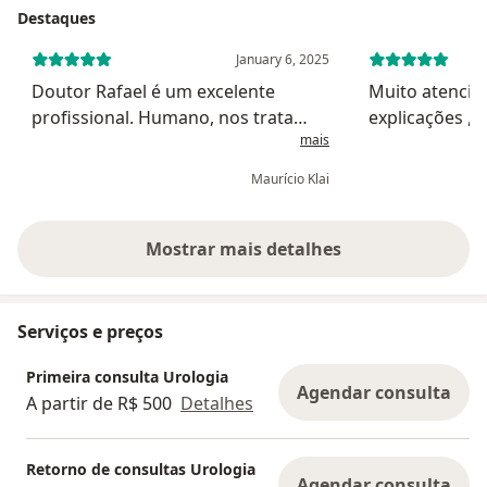
Destaques
January 6, 2025
Doutor Rafael é um excelente
Muito atencios
profissional. Humano, nos trata
explicações ,
mais
com respeito e empatia. Explica
medicação pa
com paciência e atenção o
bexiga irritad
Maurício Klai
diagnóstico. Nos ouve. Recomendo
tempos e nun
a todos pela excelência do
médico sequer
profissional
Mostrar mais detalhes
sobre a experiência
Serviços e preços
Primeira consulta Urologia
Agendar consulta
A partir de R$ 500
Detalhes
Retorno de consultas Urologia
Agendar consulta