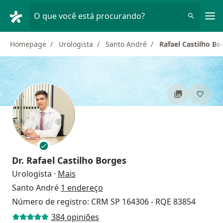
Men
O que você está procurando?
Homepage
Urologista
Santo André
Rafael Castilho Bo
Dr.
Rafael Castilho Borges
sobre as especializações
Urologista
·
Mais
Santo André
1 endereço
Número de registro: CRM SP 164306 - RQE 83854
384 opiniões