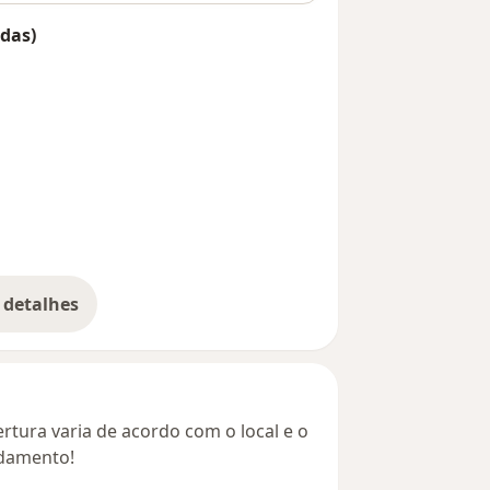
das)
 detalhes
bre o endereço
rtura varia de acordo com o local e o
ndamento!