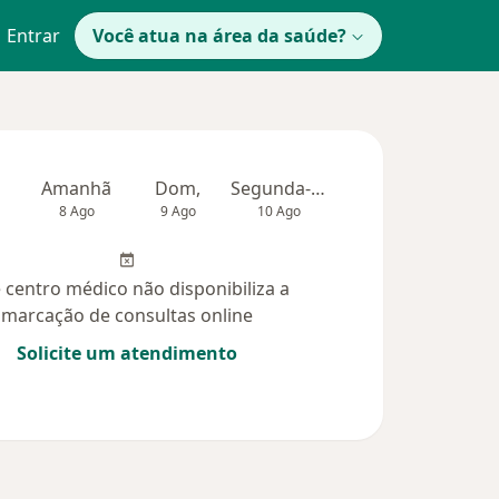
Entrar
Você atua na área da saúde?
Amanhã
Dom,
Segunda-feira
Ter,
Qua
8 Ago
9 Ago
10 Ago
11 Ago
12 Ag
 centro médico não disponibiliza a
marcação de consultas online
Solicite um atendimento