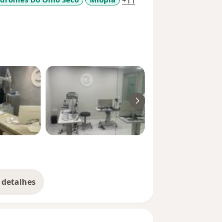
a11y_sr_more_disease
+11
 detalhes
bre a experiência