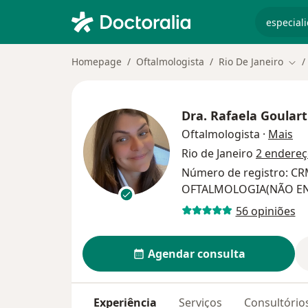
especiali
Homepage
Oftalmologista
Rio De Janeiro
Mud
Dra.
Rafaela Goulart
so
Oftalmologista
·
Mais
Rio de Janeiro
2 endere
Número de registro: CR
OFTALMOLOGIA(NÃO E
56 opiniões
Agendar consulta
Experiência
Serviços
Consultório