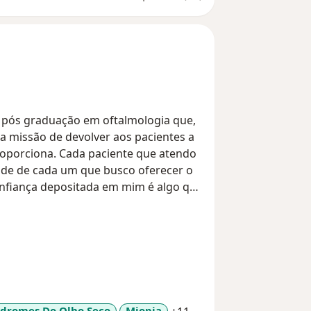
a pós graduação em oftalmologia que,
a missão de devolver aos pacientes a
proporciona. Cada paciente que atendo
dade de cada um que busco oferecer o
onfiança depositada em mim é algo que
ulta é uma oportunidade de renovar
oferecer um olhar atento, um
to que faça a diferença no bem-
ndromes Do Olho Seco
Miopia