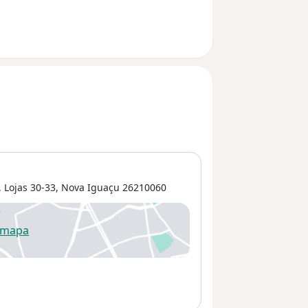
 Lojas 30-33,
Nova Iguaçu
26210060
 mapa
re num novo separador