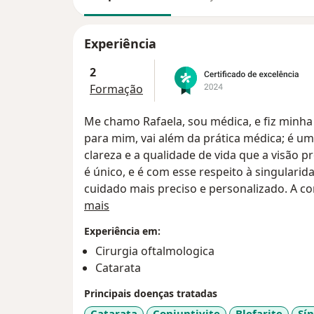
Experiência
2
Formação
Me chamo Rafaela, sou médica, e fiz minh
para mim, vai além da prática médica; é um
clareza e a qualidade de vida que a visão 
é único, e é com esse respeito à singulari
cuidado mais preciso e personalizado. A c
Sobre mim
valorizo profundamente, e cada nova cons
mais
esse compromisso. Meu objetivo é sempre 
Experiência em:
diagnóstico cuidadoso e um acompanhamen
Cirurgia oftalmologica
estar visual dos meus pacientes.
Catarata
Principais doenças tratadas
Catarata
Conjuntivite
Blefarite
Sí