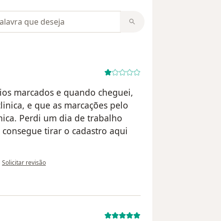
m opiniões
arios marcados e quando cheguei,
linica, e que as marcações pelo
nica. Perdi um dia de trabalho
 consegue tirar o cadastro aqui
na opinião do utilizador Wallace
•
Solicitar revisão