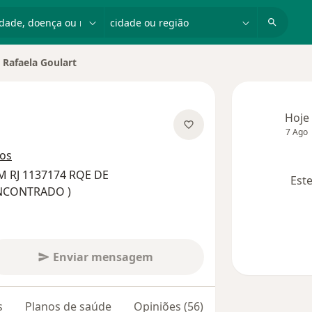
dade, doença ou nome
cidade ou região
Rafaela Goulart
ar de cidade
Hoje
7 Ago
bre as especializações
ços
M RJ 1137174 RQE DE
Este
NCONTRADO )
Enviar mensagem
s
Planos de saúde
Opiniões (56)