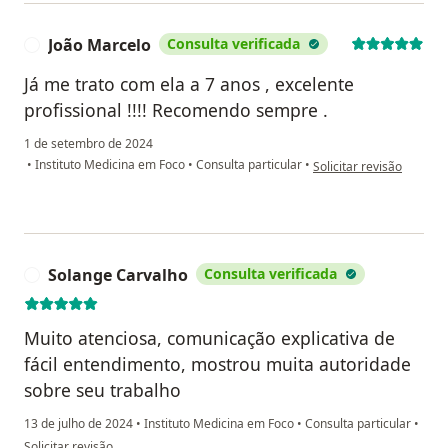
João Marcelo
Consulta verificada
J
Já me trato com ela a 7 anos , excelente
profissional !!!! Recomendo sempre .
1 de setembro de 2024
na opinião do utilizador
•
Instituto Medicina em Foco
•
Consulta particular
•
Solicitar revisão
Solange Carvalho
Consulta verificada
S
Muito atenciosa, comunicação explicativa de
fácil entendimento, mostrou muita autoridade
sobre seu trabalho
13 de julho de 2024
•
Instituto Medicina em Foco
•
Consulta particular
•
na opinião do utilizador Solange Carvalho
Solicitar revisão