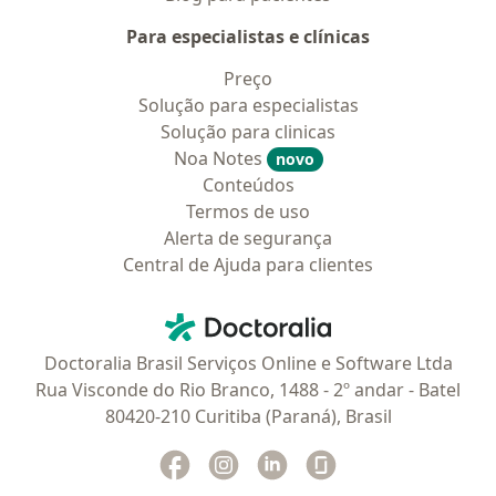
Para especialistas e clínicas
Preço
Solução para especialistas
Solução para clinicas
Noa Notes
novo
Conteúdos
Termos de uso
Alerta de segurança
Central de Ajuda para clientes
Contato
Doctoralia - Homepage
Doctoralia Brasil Serviços Online e Software Ltda
Rua Visconde do Rio Branco, 1488 - 2º andar - Batel
80420-210 Curitiba (Paraná), Brasil
Facebook
abre num novo separador
Instagram
abre num novo separador
Linkedin
abre num novo separad
Glassdoor
abre num novo se