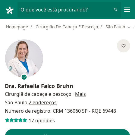
Men
O que você está procurando?
Homepage
Cirurgião De Cabeça E Pescoço
São Paulo
Mud
Dra.
Rafaella Falco Bruhn
sobre as especializaç
Cirurgiã de cabeça e pescoço
·
Mais
São Paulo
2 endereços
Número de registro: CRM 136060 SP - RQE 69448
17 opiniões