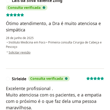
Lais da Silva Valente Zillig
L
Consulta verificada
Ótimo atendimento, a Dra é muito atenciosa e
simpática
28 de junho de 2025
•
Instituto Medicina em Foco
•
Primeira consulta Cirurgia de Cabeça e
Pescoço
na opinião do utilizador Lais da Silva Valente Zillig
•
Solicitar revisão
Sirleide
Consulta verificada
S
Excelente profissional .
Muito atenciosa com os pacientes, e a empatia
com o próximo é o que faz dela uma pessoa
maravilhosa.