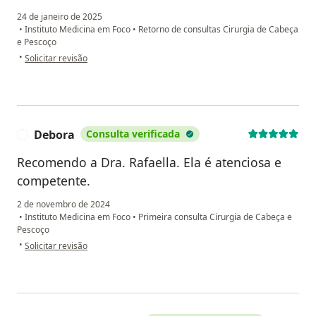
24 de janeiro de 2025
•
Instituto Medicina em Foco
•
Retorno de consultas Cirurgia de Cabeça
e Pescoço
na opinião do utilizador Sirleide
•
Solicitar revisão
Debora
Consulta verificada
D
Recomendo a Dra. Rafaella. Ela é atenciosa e
competente.
2 de novembro de 2024
•
Instituto Medicina em Foco
•
Primeira consulta Cirurgia de Cabeça e
Pescoço
na opinião do utilizador Debora
•
Solicitar revisão