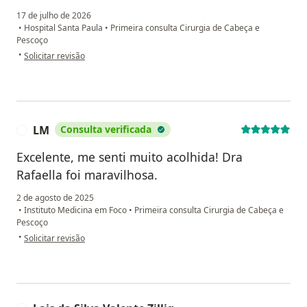
17 de julho de 2026
•
Hospital Santa Paula
•
Primeira consulta Cirurgia de Cabeça e
Pescoço
na opinião do utilizador Luciana Fernandes Gomes
•
Solicitar revisão
LM
Consulta verificada
L
Excelente, me senti muito acolhida! Dra
Rafaella foi maravilhosa.
2 de agosto de 2025
•
Instituto Medicina em Foco
•
Primeira consulta Cirurgia de Cabeça e
Pescoço
na opinião do utilizador LM
•
Solicitar revisão