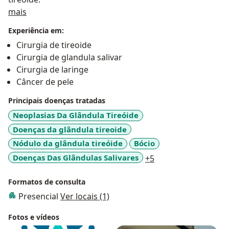
Sobre mim
mais
Experiência em:
Cirurgia de tireoide
Cirurgia de glandula salivar
Cirurgia de laringe
Câncer de pele
Principais doenças tratadas
Neoplasias Da Glândula Tireóide
Doenças da glândula tireoide
Nódulo da glândula tireóide
Bócio
a11y_sr_more_dise
Doenças Das Glândulas Salivares
+5
Formatos de consulta
Presencial
Ver locais (1)
Fotos e vídeos