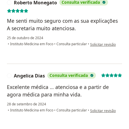
Roberto Monegato
Consulta verificada
R
Me senti muito seguro com as sua explicações
A secretaria muito atenciosa.
25 de outubro de 2024
na opinião do utilizado
•
Instituto Medicina em Foco
•
Consulta particular
•
Solicitar revisão
Angelica Dias
Consulta verificada
A
Excelente médica … atenciosa e a partir de
agora médica para minha vida.
28 de setembro de 2024
na opinião do utilizador
•
Instituto Medicina em Foco
•
Consulta particular
•
Solicitar revisão