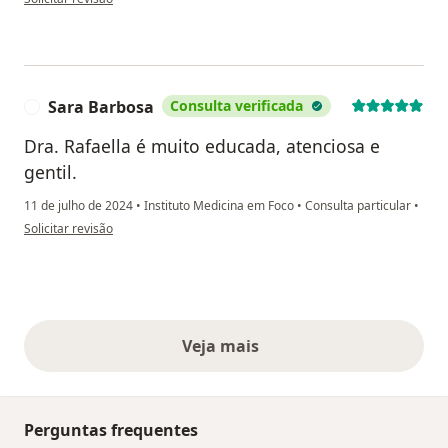
Sara Barbosa
Consulta verificada
S
Dra. Rafaella é muito educada, atenciosa e
gentil.
11 de julho de 2024
•
Instituto Medicina em Foco
•
Consulta particular
•
na opinião do utilizador Sara Barbosa
Solicitar revisão
Veja mais
opiniões acima
Perguntas frequentes