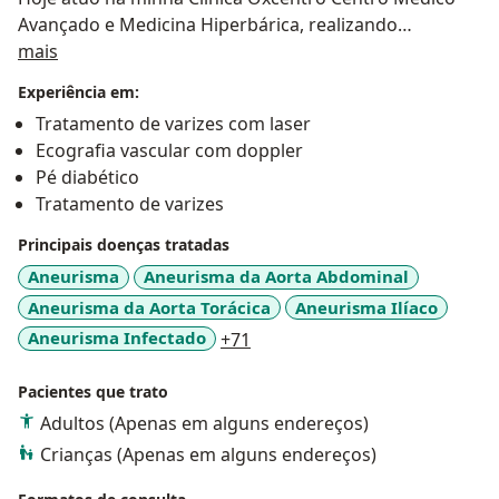
Avançado e Medicina Hiperbárica, realizando
Sobre mim
atendimentos, exames de ultrassom e procedimentos
mais
como escleroterapia, laser, entro outros.
Experiência em:
Tratamento de varizes com laser
Ecografia vascular com doppler
Pé diabético
Tratamento de varizes
Principais doenças tratadas
Aneurisma
Aneurisma da Aorta Abdominal
Aneurisma da Aorta Torácica
Aneurisma Ilíaco
a11y_sr_more_diseases
Aneurisma Infectado
+71
Pacientes que trato
Adultos (Apenas em alguns endereços)
Crianças (Apenas em alguns endereços)