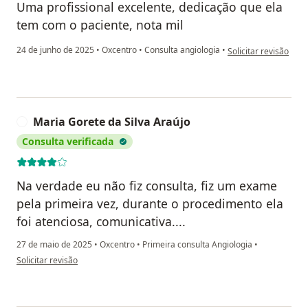
Uma profissional excelente, dedicação que ela
tem com o paciente, nota mil
na opinião do utiliza
24 de junho de 2025
•
Oxcentro
•
Consulta angiologia
•
Solicitar revisão
Maria Gorete da Silva Araújo
M
Consulta verificada
Na verdade eu não fiz consulta, fiz um exame
pela primeira vez, durante o procedimento ela
foi atenciosa, comunicativa....
27 de maio de 2025
•
Oxcentro
•
Primeira consulta Angiologia
•
na opinião do utilizador Maria Gorete da Silva Araújo
Solicitar revisão