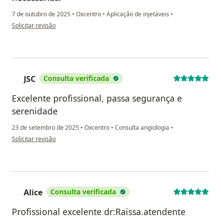
7 de outubro de 2025
•
Oxcentro
•
Aplicação de injetáveis
•
na opinião do utilizador L.C
Solicitar revisão
JSC
Consulta verificada
J
Excelente profissional, passa segurança e
serenidade
23 de setembro de 2025
•
Oxcentro
•
Consulta angiologia
•
na opinião do utilizador JSC
Solicitar revisão
Alice
Consulta verificada
Profissional excelente dr:Raissa.atendente