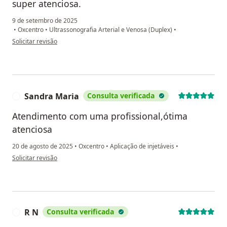
super atenciosa.
9 de setembro de 2025
•
Oxcentro
•
Ultrassonografia Arterial e Venosa (Duplex)
•
na opinião do utilizador Alice
Solicitar revisão
Sandra Maria
Consulta verificada
S
Atendimento com uma profissional,ótima
atenciosa
20 de agosto de 2025
•
Oxcentro
•
Aplicação de injetáveis
•
na opinião do utilizador Sandra Maria
Solicitar revisão
R N
Consulta verificada
R