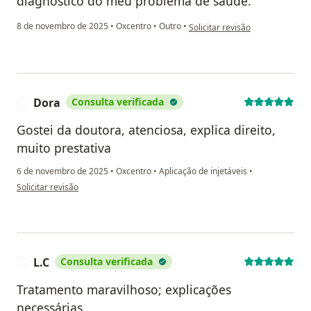
diagnóstico do meu problema de saúde.
na opinião do utilizador Teula 
8 de novembro de 2025
•
Oxcentro
•
Outro
•
Solicitar revisão
Dora
Consulta verificada
D
Gostei da doutora, atenciosa, explica direito,
muito prestativa
6 de novembro de 2025
•
Oxcentro
•
Aplicação de injetáveis
•
na opinião do utilizador Dora
Solicitar revisão
L.C
Consulta verificada
L
Tratamento maravilhoso; explicações
necessárias.