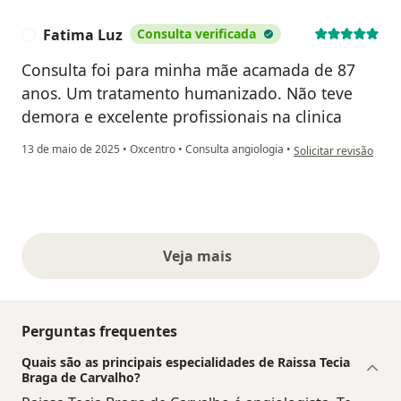
Fatima Luz
Consulta verificada
F
Consulta foi para minha mãe acamada de 87
anos. Um tratamento humanizado. Não teve
demora e excelente profissionais na clinica
na opinião do utiliza
13 de maio de 2025
•
Oxcentro
•
Consulta angiologia
•
Solicitar revisão
Veja mais
opiniões acima
Perguntas frequentes
Quais são as principais especialidades de Raissa Tecia
Braga de Carvalho?