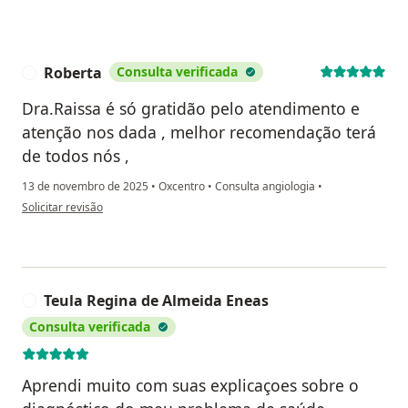
Roberta
Consulta verificada
R
Dra.Raissa é só gratidão pelo atendimento e
atenção nos dada , melhor recomendação terá
de todos nós ,
13 de novembro de 2025
•
Oxcentro
•
Consulta angiologia
•
na opinião do utilizador Roberta
Solicitar revisão
Teula Regina de Almeida Eneas
T
Consulta verificada
Aprendi muito com suas explicaçoes sobre o