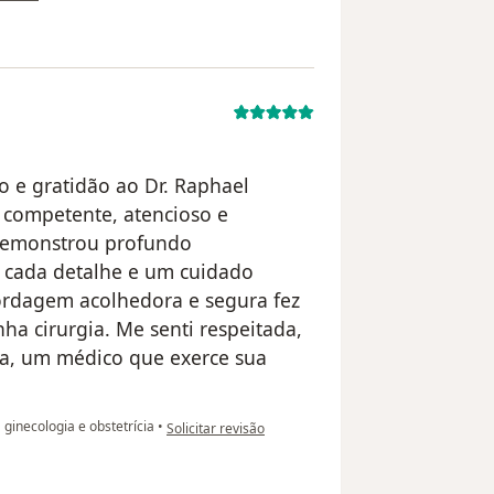
o e gratidão ao Dr. Raphael
competente, atencioso e
 demonstrou profundo
r cada detalhe e um cuidado
rdagem acolhedora e segura fez
ha cirurgia. Me senti respeitada,
da, um médico que exerce sua
na opinião do utilizador Erika coelho
 ginecologia e obstetrícia
•
Solicitar revisão