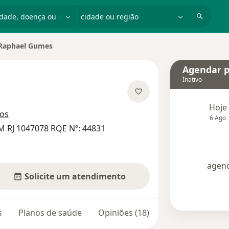
dade, doença ou nome
cidade ou região
Raphael Gumes
r de cidade
Agendar p
Inativo
e as especializações
Hoje
ços
6 Ago
M RJ 1047078 RQE Nº: 44831
agend
Solicite um atendimento
s
Planos de saúde
Opiniões (18)