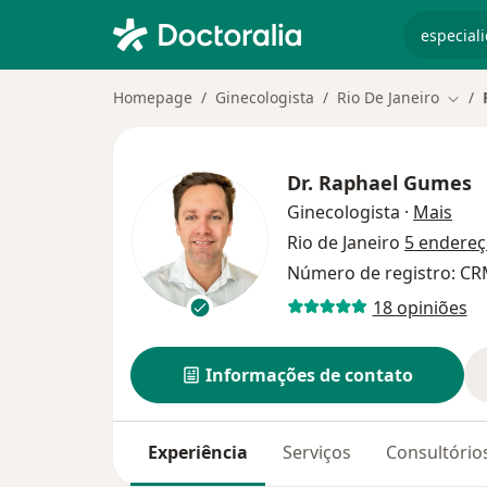
especiali
Homepage
Ginecologista
Rio De Janeiro
Muda
Dr.
Raphael Gumes
sobr
Ginecologista
·
Mais
Rio de Janeiro
5 endere
Número de registro: CR
18 opiniões
Informações de contato
Experiência
Serviços
Consultório