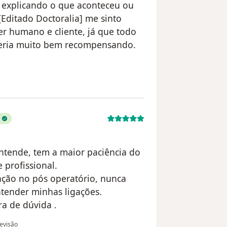
 explicando o que aconteceu ou
Editado Doctoralia] me sinto
r humano e cliente, já que todo
 seria muito bem recompensando.
zador paula ramos
tende, tem a maior paciência do
 profissional.
nção no pós operatório, nunca
tender minhas ligações.
a de dúvida .
o do utilizador Roberta Barbosa
revisão