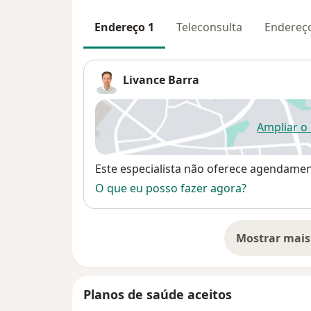
Endereço 1
Teleconsulta
Endereç
Livance Barra
Ampliar o
ab
Disponibilidade
Este especialista não oferece agendame
O que eu posso fazer agora?
Mostrar mais
so
Planos de saúde aceitos