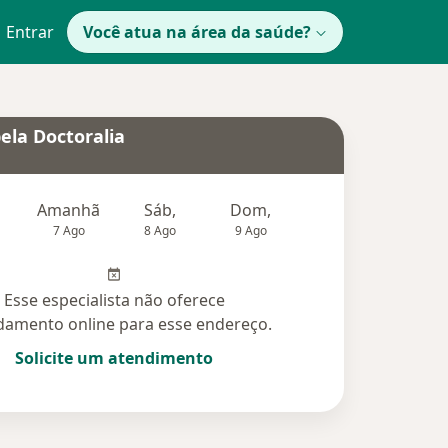
Entrar
Você atua na área da saúde?
ela Doctoralia
Amanhã
Sáb,
Dom,
Segunda-feira
Ter,
7 Ago
8 Ago
9 Ago
10 Ago
11 Ag
Esse especialista não oferece
amento online para esse endereço.
Solicite um atendimento