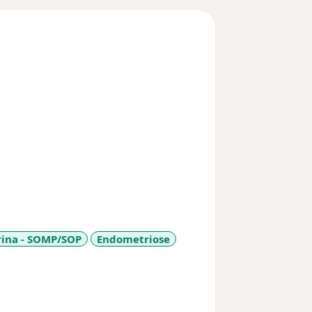
rina - SOMP/SOP
Endometriose
es