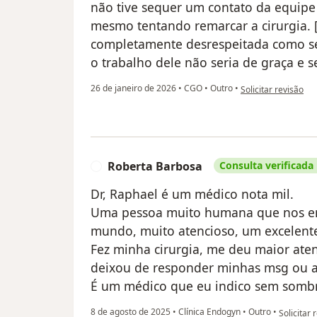
não tive sequer um contato da equipe
mesmo tentando remarcar a cirurgia. [
completamente desrespeitada como se
o trabalho dele não seria de graça e
na opinião do utili
26 de janeiro de 2026
•
CGO
•
Outro
•
Solicitar revisão
Roberta Barbosa
Consulta verificada
R
Dr, Raphael é um médico nota mil.
Uma pessoa muito humana que nos en
mundo, muito atencioso, um excelente
Fez minha cirurgia, me deu maior ate
deixou de responder minhas msg ou a
É um médico que eu indico sem sombr
na opiniã
8 de agosto de 2025
•
Clínica Endogyn
•
Outro
•
Solicitar 