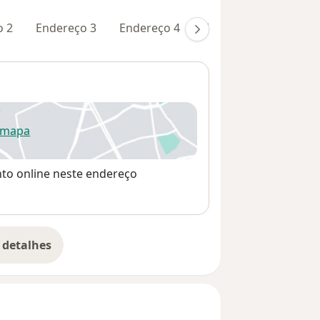
o 2
Endereço 3
Endereço 4
Endereço 5
 mapa
re num novo separador
nto online neste endereço
 detalhes
bre o endereço