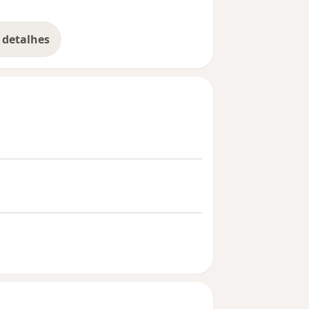
 detalhes
bre a experiência