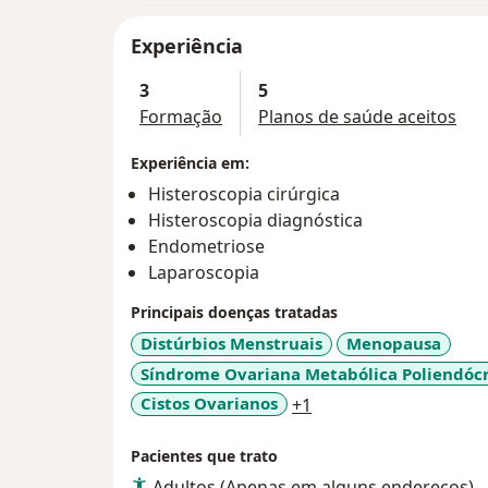
Experiência
3
5
Formação
Planos de saúde aceitos
Experiência em:
Histeroscopia cirúrgica
Histeroscopia diagnóstica
Endometriose
Laparoscopia
Principais doenças tratadas
Distúrbios Menstruais
Menopausa
Síndrome Ovariana Metabólica Poliendóc
a11y_sr_more_diseas
Cistos Ovarianos
+1
Pacientes que trato
Adultos (Apenas em alguns endereços)